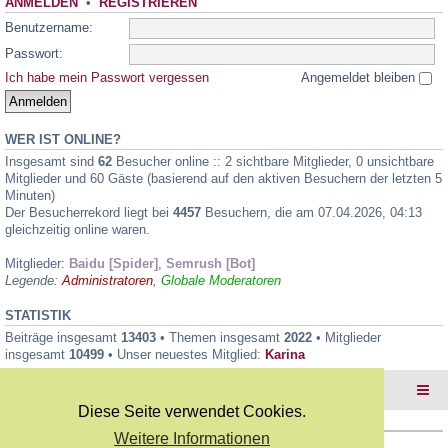
ANMELDEN
•
REGISTRIEREN
Benutzername:
Passwort:
Ich habe mein Passwort vergessen
Angemeldet bleiben
WER IST ONLINE?
Insgesamt sind
62
Besucher online :: 2 sichtbare Mitglieder, 0 unsichtbare
Mitglieder und 60 Gäste (basierend auf den aktiven Besuchern der letzten 5
Minuten)
Der Besucherrekord liegt bei
4457
Besuchern, die am 07.04.2026, 04:13
gleichzeitig online waren.
Mitglieder:
Baidu [Spider]
,
Semrush [Bot]
Legende:
Administratoren
,
Globale Moderatoren
STATISTIK
Beiträge insgesamt
13403
• Themen insgesamt
2022
• Mitglieder
insgesamt
10499
• Unser neuestes Mitglied:
Karina
Foren-Übersicht
Diese Seite verwendet Cookies.
Weitere Informationen