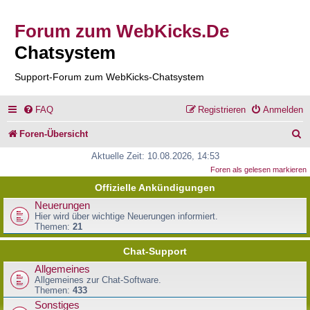
Forum zum WebKicks.De
Chatsystem
Support-Forum zum WebKicks-Chatsystem
FAQ
Registrieren
Anmelden
S
Foren-Übersicht
u
Aktuelle Zeit: 10.08.2026, 14:53
Foren als gelesen markieren
c
Offizielle Ankündigungen
h
Neuerungen
e
Hier wird über wichtige Neuerungen informiert.
Themen:
21
Chat-Support
Allgemeines
Allgemeines zur Chat-Software.
Themen:
433
Sonstiges