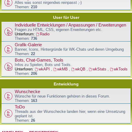
Alles was sonst nirgendwo reinpasst ;-)
Themen:
210
User für User
Individuelle Entwicklungen / Anpassungen / Erweiterungen
Fragen zu HTML, CSS, eigenen Erweiterungen etc.
Unterforum:
Radio
Themen:
736
Grafik-Galerie
Banner, Icons, Hintergründe für WK-Chats und deren Umgebung
Themen:
22
Bots, Chat-Games, Tools
Infos zu Spielen, Bots und Tools.
Unterforen:
wkAPI
,
wkMB
,
wkQB
,
wkStats
,
wkTools
Themen:
206
Entwicklung
Wunschecke
Wünsche für neue Funktionen gehören in dieses Forum.
Themen:
163
ToDo
Threads aus der Wunschecke landen hier, wenn eine Umsetzung
geplant ist.
Themen:
26