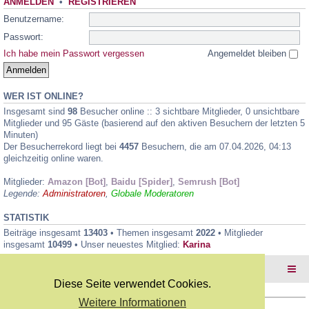
ANMELDEN
•
REGISTRIEREN
Benutzername:
Passwort:
Ich habe mein Passwort vergessen
Angemeldet bleiben
WER IST ONLINE?
Insgesamt sind
98
Besucher online :: 3 sichtbare Mitglieder, 0 unsichtbare
Mitglieder und 95 Gäste (basierend auf den aktiven Besuchern der letzten 5
Minuten)
Der Besucherrekord liegt bei
4457
Besuchern, die am 07.04.2026, 04:13
gleichzeitig online waren.
Mitglieder:
Amazon [Bot]
,
Baidu [Spider]
,
Semrush [Bot]
Legende:
Administratoren
,
Globale Moderatoren
STATISTIK
Beiträge insgesamt
13403
• Themen insgesamt
2022
• Mitglieder
insgesamt
10499
• Unser neuestes Mitglied:
Karina
Foren-Übersicht
Diese Seite verwendet Cookies.
Weitere Informationen