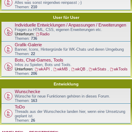
Alles was sonst nirgendwo reinpasst ;-)
Themen:
210
User für User
Individuelle Entwicklungen / Anpassungen / Erweiterungen
Fragen zu HTML, CSS, eigenen Erweiterungen etc.
Unterforum:
Radio
Themen:
736
Grafik-Galerie
Banner, Icons, Hintergründe für WK-Chats und deren Umgebung
Themen:
22
Bots, Chat-Games, Tools
Infos zu Spielen, Bots und Tools.
Unterforen:
wkAPI
,
wkMB
,
wkQB
,
wkStats
,
wkTools
Themen:
206
Entwicklung
Wunschecke
Wünsche für neue Funktionen gehören in dieses Forum.
Themen:
163
ToDo
Threads aus der Wunschecke landen hier, wenn eine Umsetzung
geplant ist.
Themen:
26