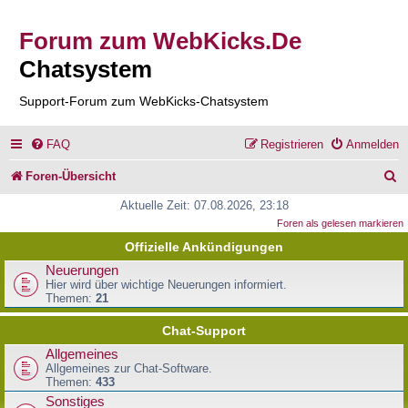
Forum zum WebKicks.De
Chatsystem
Support-Forum zum WebKicks-Chatsystem
FAQ
Registrieren
Anmelden
S
Foren-Übersicht
u
Aktuelle Zeit: 07.08.2026, 23:18
Foren als gelesen markieren
c
Offizielle Ankündigungen
h
Neuerungen
e
Hier wird über wichtige Neuerungen informiert.
Themen:
21
Chat-Support
Allgemeines
Allgemeines zur Chat-Software.
Themen:
433
Sonstiges