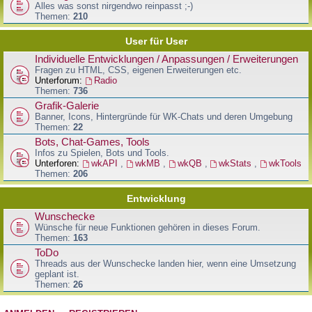
Alles was sonst nirgendwo reinpasst ;-)
Themen:
210
User für User
Individuelle Entwicklungen / Anpassungen / Erweiterungen
Fragen zu HTML, CSS, eigenen Erweiterungen etc.
Unterforum:
Radio
Themen:
736
Grafik-Galerie
Banner, Icons, Hintergründe für WK-Chats und deren Umgebung
Themen:
22
Bots, Chat-Games, Tools
Infos zu Spielen, Bots und Tools.
Unterforen:
wkAPI
,
wkMB
,
wkQB
,
wkStats
,
wkTools
Themen:
206
Entwicklung
Wunschecke
Wünsche für neue Funktionen gehören in dieses Forum.
Themen:
163
ToDo
Threads aus der Wunschecke landen hier, wenn eine Umsetzung
geplant ist.
Themen:
26