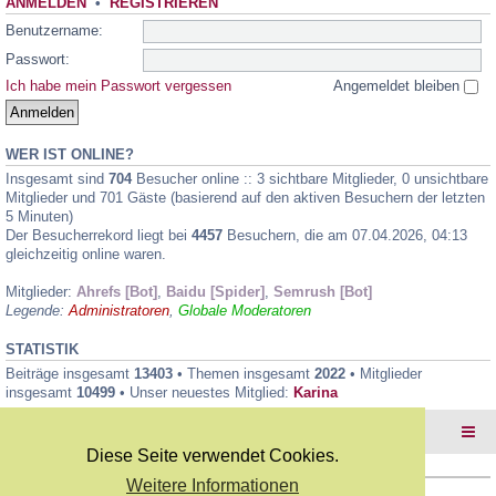
ANMELDEN
•
REGISTRIEREN
Benutzername:
Passwort:
Ich habe mein Passwort vergessen
Angemeldet bleiben
WER IST ONLINE?
Insgesamt sind
704
Besucher online :: 3 sichtbare Mitglieder, 0 unsichtbare
Mitglieder und 701 Gäste (basierend auf den aktiven Besuchern der letzten
5 Minuten)
Der Besucherrekord liegt bei
4457
Besuchern, die am 07.04.2026, 04:13
gleichzeitig online waren.
Mitglieder:
Ahrefs [Bot]
,
Baidu [Spider]
,
Semrush [Bot]
Legende:
Administratoren
,
Globale Moderatoren
STATISTIK
Beiträge insgesamt
13403
• Themen insgesamt
2022
• Mitglieder
insgesamt
10499
• Unser neuestes Mitglied:
Karina
Foren-Übersicht
Diese Seite verwendet Cookies.
Weitere Informationen