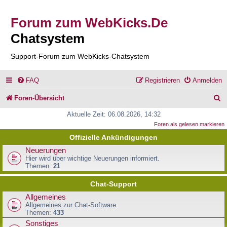
Forum zum WebKicks.De
Chatsystem
Support-Forum zum WebKicks-Chatsystem
FAQ
Registrieren
Anmelden
S
Foren-Übersicht
u
Aktuelle Zeit: 06.08.2026, 14:32
Foren als gelesen markieren
c
Offizielle Ankündigungen
h
Neuerungen
e
Hier wird über wichtige Neuerungen informiert.
Themen:
21
Chat-Support
Allgemeines
Allgemeines zur Chat-Software.
Themen:
433
Sonstiges