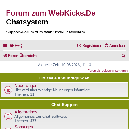
Forum zum WebKicks.De
Chatsystem
Support-Forum zum WebKicks-Chatsystem
FAQ
Registrieren
Anmelden
S
Foren-Übersicht
u
Aktuelle Zeit: 10.08.2026, 11:13
Foren als gelesen markieren
c
Offizielle Ankündigungen
h
Neuerungen
e
Hier wird über wichtige Neuerungen informiert.
Themen:
21
Chat-Support
Allgemeines
Allgemeines zur Chat-Software.
Themen:
433
Sonstiges