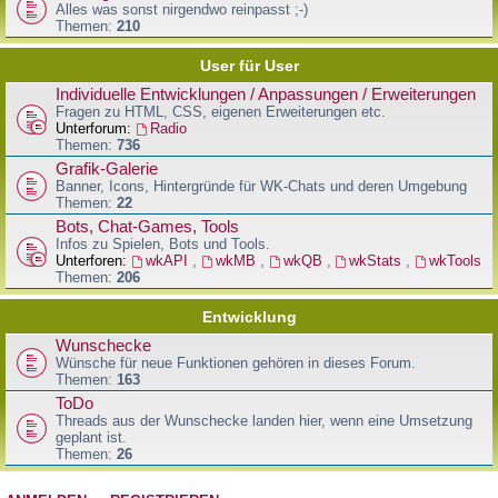
Alles was sonst nirgendwo reinpasst ;-)
Themen:
210
User für User
Individuelle Entwicklungen / Anpassungen / Erweiterungen
Fragen zu HTML, CSS, eigenen Erweiterungen etc.
Unterforum:
Radio
Themen:
736
Grafik-Galerie
Banner, Icons, Hintergründe für WK-Chats und deren Umgebung
Themen:
22
Bots, Chat-Games, Tools
Infos zu Spielen, Bots und Tools.
Unterforen:
wkAPI
,
wkMB
,
wkQB
,
wkStats
,
wkTools
Themen:
206
Entwicklung
Wunschecke
Wünsche für neue Funktionen gehören in dieses Forum.
Themen:
163
ToDo
Threads aus der Wunschecke landen hier, wenn eine Umsetzung
geplant ist.
Themen:
26