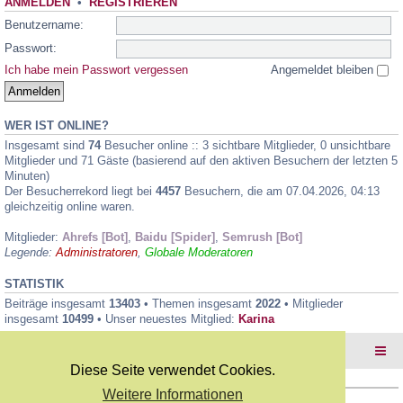
ANMELDEN
•
REGISTRIEREN
Benutzername:
Passwort:
Ich habe mein Passwort vergessen
Angemeldet bleiben
WER IST ONLINE?
Insgesamt sind
74
Besucher online :: 3 sichtbare Mitglieder, 0 unsichtbare
Mitglieder und 71 Gäste (basierend auf den aktiven Besuchern der letzten 5
Minuten)
Der Besucherrekord liegt bei
4457
Besuchern, die am 07.04.2026, 04:13
gleichzeitig online waren.
Mitglieder:
Ahrefs [Bot]
,
Baidu [Spider]
,
Semrush [Bot]
Legende:
Administratoren
,
Globale Moderatoren
STATISTIK
Beiträge insgesamt
13403
• Themen insgesamt
2022
• Mitglieder
insgesamt
10499
• Unser neuestes Mitglied:
Karina
Foren-Übersicht
Diese Seite verwendet Cookies.
Weitere Informationen