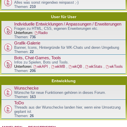
Alles was sonst nirgendwo reinpasst ;-)
Themen:
210
User für User
Individuelle Entwicklungen / Anpassungen / Erweiterungen
Fragen zu HTML, CSS, eigenen Erweiterungen etc.
Unterforum:
Radio
Themen:
736
Grafik-Galerie
Banner, Icons, Hintergründe für WK-Chats und deren Umgebung
Themen:
22
Bots, Chat-Games, Tools
Infos zu Spielen, Bots und Tools.
Unterforen:
wkAPI
,
wkMB
,
wkQB
,
wkStats
,
wkTools
Themen:
206
Entwicklung
Wunschecke
Wünsche für neue Funktionen gehören in dieses Forum.
Themen:
163
ToDo
Threads aus der Wunschecke landen hier, wenn eine Umsetzung
geplant ist.
Themen:
26