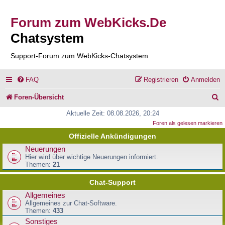
Forum zum WebKicks.De
Chatsystem
Support-Forum zum WebKicks-Chatsystem
FAQ
Registrieren
Anmelden
S
Foren-Übersicht
u
Aktuelle Zeit: 08.08.2026, 20:24
Foren als gelesen markieren
c
Offizielle Ankündigungen
h
Neuerungen
e
Hier wird über wichtige Neuerungen informiert.
Themen:
21
Chat-Support
Allgemeines
Allgemeines zur Chat-Software.
Themen:
433
Sonstiges