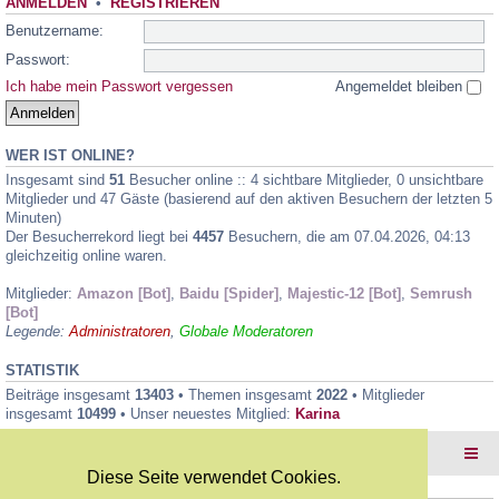
ANMELDEN
•
REGISTRIEREN
Benutzername:
Passwort:
Ich habe mein Passwort vergessen
Angemeldet bleiben
WER IST ONLINE?
Insgesamt sind
51
Besucher online :: 4 sichtbare Mitglieder, 0 unsichtbare
Mitglieder und 47 Gäste (basierend auf den aktiven Besuchern der letzten 5
Minuten)
Der Besucherrekord liegt bei
4457
Besuchern, die am 07.04.2026, 04:13
gleichzeitig online waren.
Mitglieder:
Amazon [Bot]
,
Baidu [Spider]
,
Majestic-12 [Bot]
,
Semrush
[Bot]
Legende:
Administratoren
,
Globale Moderatoren
STATISTIK
Beiträge insgesamt
13403
• Themen insgesamt
2022
• Mitglieder
insgesamt
10499
• Unser neuestes Mitglied:
Karina
Foren-Übersicht
Diese Seite verwendet Cookies.