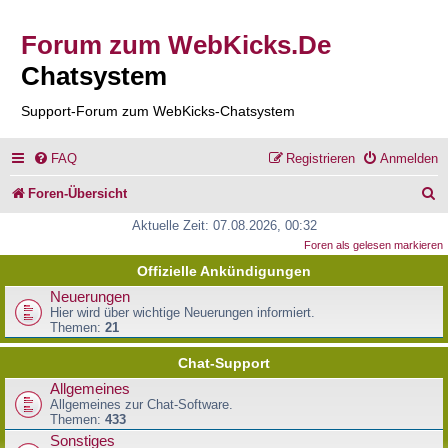
Forum zum WebKicks.De
Chatsystem
Support-Forum zum WebKicks-Chatsystem
FAQ
Registrieren
Anmelden
S
Foren-Übersicht
u
Aktuelle Zeit: 07.08.2026, 00:32
Foren als gelesen markieren
c
Offizielle Ankündigungen
h
Neuerungen
e
Hier wird über wichtige Neuerungen informiert.
Themen:
21
Chat-Support
Allgemeines
Allgemeines zur Chat-Software.
Themen:
433
Sonstiges