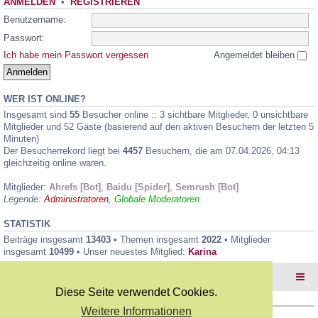
ANMELDEN
•
REGISTRIEREN
Benutzername:
Passwort:
Ich habe mein Passwort vergessen
Angemeldet bleiben
WER IST ONLINE?
Insgesamt sind
55
Besucher online :: 3 sichtbare Mitglieder, 0 unsichtbare
Mitglieder und 52 Gäste (basierend auf den aktiven Besuchern der letzten 5
Minuten)
Der Besucherrekord liegt bei
4457
Besuchern, die am 07.04.2026, 04:13
gleichzeitig online waren.
Mitglieder:
Ahrefs [Bot]
,
Baidu [Spider]
,
Semrush [Bot]
Legende:
Administratoren
,
Globale Moderatoren
STATISTIK
Beiträge insgesamt
13403
• Themen insgesamt
2022
• Mitglieder
insgesamt
10499
• Unser neuestes Mitglied:
Karina
Foren-Übersicht
Diese Seite verwendet Cookies.
Weitere Informationen