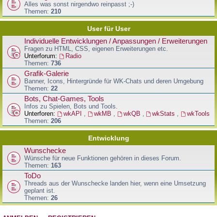
Alles was sonst nirgendwo reinpasst ;-)
Themen:
210
User für User
Individuelle Entwicklungen / Anpassungen / Erweiterungen
Fragen zu HTML, CSS, eigenen Erweiterungen etc.
Unterforum:
Radio
Themen:
736
Grafik-Galerie
Banner, Icons, Hintergründe für WK-Chats und deren Umgebung
Themen:
22
Bots, Chat-Games, Tools
Infos zu Spielen, Bots und Tools.
Unterforen:
wkAPI
,
wkMB
,
wkQB
,
wkStats
,
wkTools
Themen:
206
Entwicklung
Wunschecke
Wünsche für neue Funktionen gehören in dieses Forum.
Themen:
163
ToDo
Threads aus der Wunschecke landen hier, wenn eine Umsetzung
geplant ist.
Themen:
26