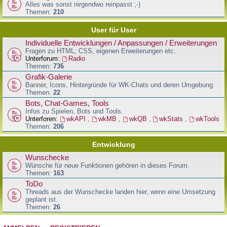
Alles was sonst nirgendwo reinpasst ;-)
Themen:
210
User für User
Individuelle Entwicklungen / Anpassungen / Erweiterungen
Fragen zu HTML, CSS, eigenen Erweiterungen etc.
Unterforum:
Radio
Themen:
736
Grafik-Galerie
Banner, Icons, Hintergründe für WK-Chats und deren Umgebung
Themen:
22
Bots, Chat-Games, Tools
Infos zu Spielen, Bots und Tools.
Unterforen:
wkAPI
,
wkMB
,
wkQB
,
wkStats
,
wkTools
Themen:
206
Entwicklung
Wunschecke
Wünsche für neue Funktionen gehören in dieses Forum.
Themen:
163
ToDo
Threads aus der Wunschecke landen hier, wenn eine Umsetzung
geplant ist.
Themen:
26