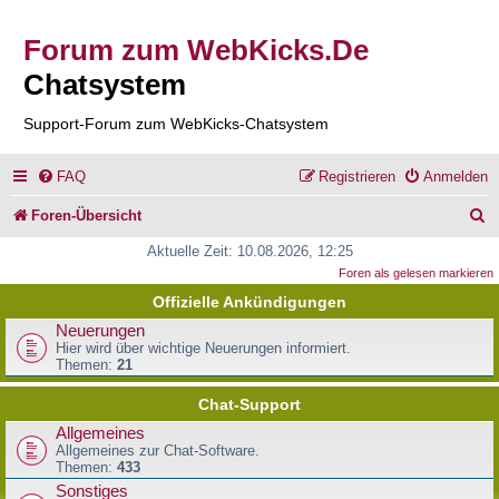
Forum zum WebKicks.De
Chatsystem
Support-Forum zum WebKicks-Chatsystem
FAQ
Registrieren
Anmelden
S
Foren-Übersicht
u
Aktuelle Zeit: 10.08.2026, 12:25
Foren als gelesen markieren
c
Offizielle Ankündigungen
h
Neuerungen
e
Hier wird über wichtige Neuerungen informiert.
Themen:
21
Chat-Support
Allgemeines
Allgemeines zur Chat-Software.
Themen:
433
Sonstiges