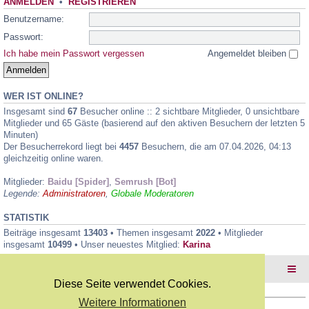
ANMELDEN
•
REGISTRIEREN
Benutzername:
Passwort:
Ich habe mein Passwort vergessen
Angemeldet bleiben
WER IST ONLINE?
Insgesamt sind
67
Besucher online :: 2 sichtbare Mitglieder, 0 unsichtbare
Mitglieder und 65 Gäste (basierend auf den aktiven Besuchern der letzten 5
Minuten)
Der Besucherrekord liegt bei
4457
Besuchern, die am 07.04.2026, 04:13
gleichzeitig online waren.
Mitglieder:
Baidu [Spider]
,
Semrush [Bot]
Legende:
Administratoren
,
Globale Moderatoren
STATISTIK
Beiträge insgesamt
13403
• Themen insgesamt
2022
• Mitglieder
insgesamt
10499
• Unser neuestes Mitglied:
Karina
Foren-Übersicht
Diese Seite verwendet Cookies.
Weitere Informationen