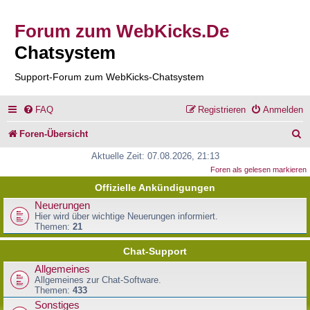
Forum zum WebKicks.De
Chatsystem
Support-Forum zum WebKicks-Chatsystem
FAQ
Registrieren
Anmelden
S
Foren-Übersicht
u
Aktuelle Zeit: 07.08.2026, 21:13
Foren als gelesen markieren
c
Offizielle Ankündigungen
h
Neuerungen
e
Hier wird über wichtige Neuerungen informiert.
Themen:
21
Chat-Support
Allgemeines
Allgemeines zur Chat-Software.
Themen:
433
Sonstiges