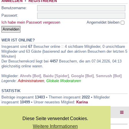
ANMELDEN
•
REGISTRIEREN
Benutzername:
Passwort:
Ich habe mein Passwort vergessen
Angemeldet bleiben
WER IST ONLINE?
Insgesamt sind
67
Besucher online :: 4 sichtbare Mitglieder, 0 unsichtbare
Mitglieder und 63 Gäste (basierend auf den aktiven Besuchern der letzten 5
Minuten)
Der Besucherrekord liegt bei
4457
Besuchern, die am 07.04.2026, 04:13
gleichzeitig online waren.
Mitglieder:
Ahrefs [Bot]
,
Baidu [Spider]
,
Google [Bot]
,
Semrush [Bot]
Legende:
Administratoren
,
Globale Moderatoren
STATISTIK
Beiträge insgesamt
13403
• Themen insgesamt
2022
• Mitglieder
insgesamt
10499
• Unser neuestes Mitglied:
Karina
Foren-Übersicht
Diese Seite verwendet Cookies.
Weitere Informationen