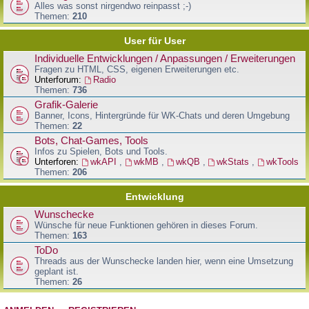
Alles was sonst nirgendwo reinpasst ;-)
Themen:
210
User für User
Individuelle Entwicklungen / Anpassungen / Erweiterungen
Fragen zu HTML, CSS, eigenen Erweiterungen etc.
Unterforum:
Radio
Themen:
736
Grafik-Galerie
Banner, Icons, Hintergründe für WK-Chats und deren Umgebung
Themen:
22
Bots, Chat-Games, Tools
Infos zu Spielen, Bots und Tools.
Unterforen:
wkAPI
,
wkMB
,
wkQB
,
wkStats
,
wkTools
Themen:
206
Entwicklung
Wunschecke
Wünsche für neue Funktionen gehören in dieses Forum.
Themen:
163
ToDo
Threads aus der Wunschecke landen hier, wenn eine Umsetzung
geplant ist.
Themen:
26