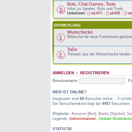
Bots, Chat-Games, Tools
Infos zu Spielen, Bots und Tools.
Unterforen:
wkAPI
,
wkMB
,
w
ENTWICKLUNG
Wunschecke
Wünsche für neue Funktionen gehören
ToDo
Threads aus der Wunschecke landen h
ANMELDEN
•
REGISTRIEREN
Benutzername:
P
WER IST ONLINE?
Insgesamt sind
60
Besucher online :: 3 sichtb
Der Besucherrekord liegt bei
4457
Besuchern, d
Mitglieder:
Amazon [Bot]
,
Baidu [Spider]
,
Se
Legende:
Administratoren
,
Globale Moderatore
STATISTIK