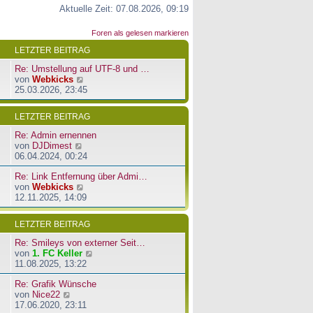
Aktuelle Zeit: 07.08.2026, 09:19
Foren als gelesen markieren
LETZTER BEITRAG
Re: Umstellung auf UTF-8 und …
N
von
Webkicks
e
25.03.2026, 23:45
u
e
LETZTER BEITRAG
s
t
Re: Admin ernennen
e
N
von
DJDimest
r
e
06.04.2024, 00:24
B
u
e
Re: Link Entfernung über Admi…
e
i
N
von
Webkicks
s
t
e
12.11.2025, 14:09
t
r
u
e
a
e
r
LETZTER BEITRAG
g
s
B
t
e
Re: Smileys von externer Seit…
e
i
N
von
1. FC Keller
r
t
e
11.08.2025, 13:22
B
r
u
e
a
Re: Grafik Wünsche
e
i
g
N
von
Nice22
s
t
e
17.06.2020, 23:11
t
r