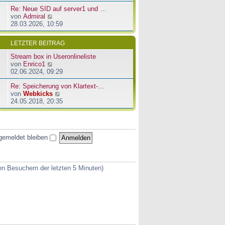
u
e
a
Re: Neue SID auf server1 und …
e
r
g
N
von
Admiral
s
B
e
28.03.2026, 10:59
t
e
u
e
i
e
r
t
LETZTER BEITRAG
s
B
r
t
e
a
Stream box in Useronlineliste
e
i
g
N
von
Enrico1
r
t
e
02.06.2024, 09:29
B
r
u
e
a
Re: Speicherung von Klartext-…
e
i
g
N
von
Webkicks
s
t
e
24.05.2018, 20:35
t
r
u
e
a
e
r
g
s
B
t
e
gemeldet bleiben
e
i
r
t
B
r
e
a
ven Besuchern der letzten 5 Minuten)
i
g
t
r
a
g