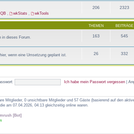
206
2323
kQB
,
wkStats
,
wkTools
THEMEN
BEITRÄGE
163
545
 in dieses Forum.
26
332
ier, wenn eine Umsetzung geplant ist.
asswort:
Ich habe mein Passwort vergessen
|
An
are Mitglieder, 0 unsichtbare Mitglieder und 57 Gäste (basierend auf den akti
ie am 07.04.2026, 04:13 gleichzeitig online waren.
mrush [Bot]
n