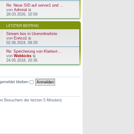
u
e
a
Re: Neue SID auf server1 und …
e
r
g
N
von
Admiral
s
B
e
28.03.2026, 10:59
t
e
u
e
i
e
r
t
LETZTER BEITRAG
s
B
r
t
e
a
Stream box in Useronlineliste
e
i
g
N
von
Enrico1
r
t
e
02.06.2024, 09:29
B
r
u
e
a
Re: Speicherung von Klartext-…
e
i
g
N
von
Webkicks
s
t
e
24.05.2018, 20:35
t
r
u
e
a
e
r
g
s
B
t
e
gemeldet bleiben
e
i
r
t
B
r
e
a
ven Besuchern der letzten 5 Minuten)
i
g
t
r
a
g