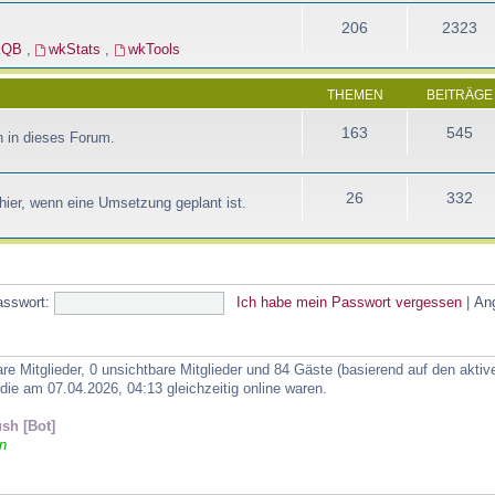
206
2323
kQB
,
wkStats
,
wkTools
THEMEN
BEITRÄGE
163
545
 in dieses Forum.
26
332
ier, wenn eine Umsetzung geplant ist.
asswort:
Ich habe mein Passwort vergessen
|
An
are Mitglieder, 0 unsichtbare Mitglieder und 84 Gäste (basierend auf den akti
ie am 07.04.2026, 04:13 gleichzeitig online waren.
sh [Bot]
n