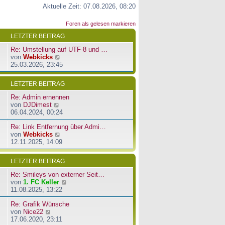
Aktuelle Zeit: 07.08.2026, 08:20
Foren als gelesen markieren
LETZTER BEITRAG
Re: Umstellung auf UTF-8 und …
N
von
Webkicks
e
25.03.2026, 23:45
u
e
LETZTER BEITRAG
s
t
Re: Admin ernennen
e
N
von
DJDimest
r
e
06.04.2024, 00:24
B
u
e
Re: Link Entfernung über Admi…
e
i
N
von
Webkicks
s
t
e
12.11.2025, 14:09
t
r
u
e
a
e
r
LETZTER BEITRAG
g
s
B
t
e
Re: Smileys von externer Seit…
e
i
N
von
1. FC Keller
r
t
e
11.08.2025, 13:22
B
r
u
e
a
Re: Grafik Wünsche
e
i
g
N
von
Nice22
s
t
e
17.06.2020, 23:11
t
r