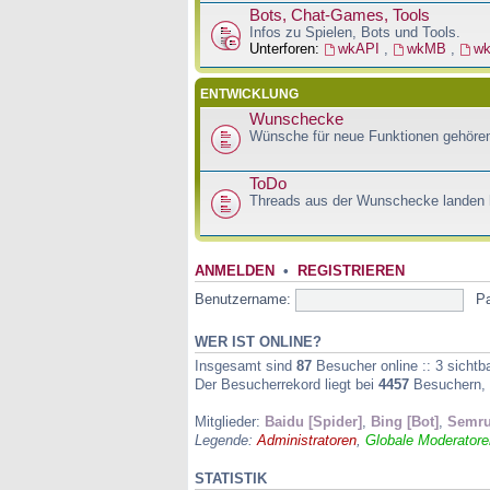
Bots, Chat-Games, Tools
Infos zu Spielen, Bots und Tools.
Unterforen:
wkAPI
,
wkMB
,
w
ENTWICKLUNG
Wunschecke
Wünsche für neue Funktionen gehören
ToDo
Threads aus der Wunschecke landen h
ANMELDEN
•
REGISTRIEREN
Benutzername:
P
WER IST ONLINE?
Insgesamt sind
87
Besucher online :: 3 sichtb
Der Besucherrekord liegt bei
4457
Besuchern, d
Mitglieder:
Baidu [Spider]
,
Bing [Bot]
,
Semru
Legende:
Administratoren
,
Globale Moderatore
STATISTIK