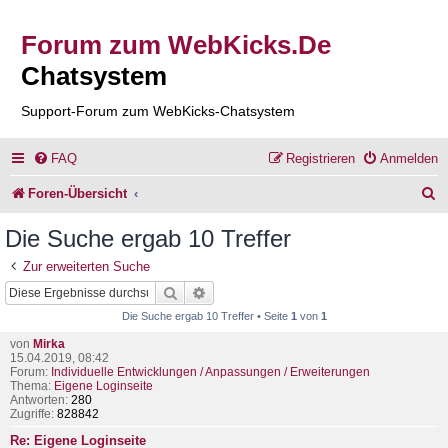
Forum zum WebKicks.De
Chatsystem
Support-Forum zum WebKicks-Chatsystem
FAQ
Registrieren
Anmelden
S
Foren-Übersicht
u
Die Suche ergab 10 Treffer
c
Zur erweiterten Suche
h
Suche
Erweiterte Suche
e
Die Suche ergab 10 Treffer • Seite
1
von
1
von
Mirka
15.04.2019, 08:42
Forum:
Individuelle Entwicklungen / Anpassungen / Erweiterungen
Thema:
Eigene Loginseite
Antworten:
280
Zugriffe:
828842
Re: Eigene Loginseite