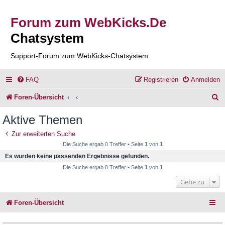
Forum zum WebKicks.De
Chatsystem
Support-Forum zum WebKicks-Chatsystem
FAQ
Registrieren
Anmelden
S
Foren-Übersicht
u
Aktive Themen
c
Zur erweiterten Suche
h
Die Suche ergab 0 Treffer • Seite
1
von
1
e
Es wurden keine passenden Ergebnisse gefunden.
Die Suche ergab 0 Treffer • Seite
1
von
1
Gehe zu
Foren-Übersicht