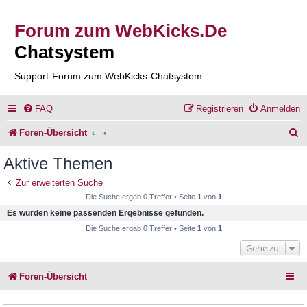
Forum zum WebKicks.De
Chatsystem
Support-Forum zum WebKicks-Chatsystem
FAQ
Registrieren
Anmelden
S
Foren-Übersicht
u
Aktive Themen
c
Zur erweiterten Suche
h
Die Suche ergab 0 Treffer • Seite
1
von
1
e
Es wurden keine passenden Ergebnisse gefunden.
Die Suche ergab 0 Treffer • Seite
1
von
1
Gehe zu
Foren-Übersicht