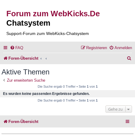
Forum zum WebKicks.De
Chatsystem
Support-Forum zum WebKicks-Chatsystem
FAQ
Registrieren
Anmelden
S
Foren-Übersicht
u
Aktive Themen
c
Zur erweiterten Suche
h
Die Suche ergab 0 Treffer • Seite
1
von
1
e
Es wurden keine passenden Ergebnisse gefunden.
Die Suche ergab 0 Treffer • Seite
1
von
1
Gehe zu
Foren-Übersicht