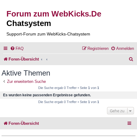
Forum zum WebKicks.De
Chatsystem
Support-Forum zum WebKicks-Chatsystem
FAQ
Registrieren
Anmelden
S
Foren-Übersicht
u
Aktive Themen
c
Zur erweiterten Suche
h
Die Suche ergab 0 Treffer • Seite
1
von
1
e
Es wurden keine passenden Ergebnisse gefunden.
Die Suche ergab 0 Treffer • Seite
1
von
1
Gehe zu
Foren-Übersicht