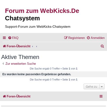
Forum zum WebKicks.De
Chatsystem
Support-Forum zum WebKicks-Chatsystem
FAQ
Registrieren
Anmelden
S
Foren-Übersicht
u
Aktive Themen
c
Zur erweiterten Suche
h
Die Suche ergab 0 Treffer • Seite
1
von
1
e
Es wurden keine passenden Ergebnisse gefunden.
Die Suche ergab 0 Treffer • Seite
1
von
1
Gehe zu
Foren-Übersicht