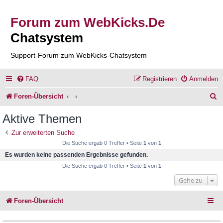
Forum zum WebKicks.De
Chatsystem
Support-Forum zum WebKicks-Chatsystem
FAQ
Registrieren
Anmelden
S
Foren-Übersicht
u
Aktive Themen
c
Zur erweiterten Suche
h
Die Suche ergab 0 Treffer • Seite
1
von
1
e
Es wurden keine passenden Ergebnisse gefunden.
Die Suche ergab 0 Treffer • Seite
1
von
1
Gehe zu
Foren-Übersicht