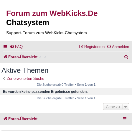
Forum zum WebKicks.De
Chatsystem
Support-Forum zum WebKicks-Chatsystem
FAQ
Registrieren
Anmelden
S
Foren-Übersicht
u
Aktive Themen
c
Zur erweiterten Suche
h
Die Suche ergab 0 Treffer • Seite
1
von
1
e
Es wurden keine passenden Ergebnisse gefunden.
Die Suche ergab 0 Treffer • Seite
1
von
1
Gehe zu
Foren-Übersicht