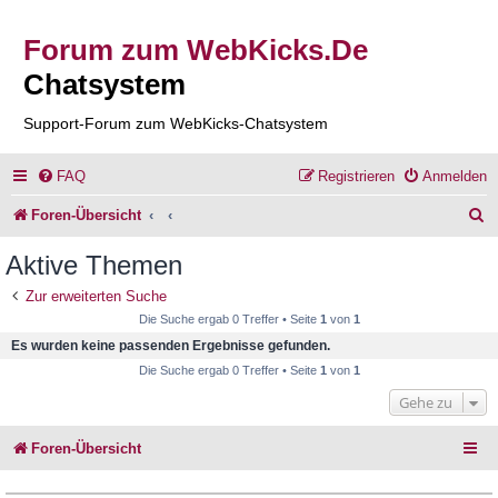
Forum zum WebKicks.De
Chatsystem
Support-Forum zum WebKicks-Chatsystem
FAQ
Registrieren
Anmelden
S
Foren-Übersicht
u
Aktive Themen
c
Zur erweiterten Suche
h
Die Suche ergab 0 Treffer • Seite
1
von
1
e
Es wurden keine passenden Ergebnisse gefunden.
Die Suche ergab 0 Treffer • Seite
1
von
1
Gehe zu
Foren-Übersicht