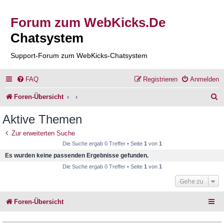
Forum zum WebKicks.De
Chatsystem
Support-Forum zum WebKicks-Chatsystem
FAQ
Registrieren
Anmelden
S
Foren-Übersicht
u
Aktive Themen
c
Zur erweiterten Suche
h
Die Suche ergab 0 Treffer • Seite
1
von
1
e
Es wurden keine passenden Ergebnisse gefunden.
Die Suche ergab 0 Treffer • Seite
1
von
1
Gehe zu
Foren-Übersicht