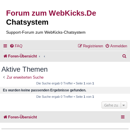
Forum zum WebKicks.De
Chatsystem
Support-Forum zum WebKicks-Chatsystem
FAQ
Registrieren
Anmelden
S
Foren-Übersicht
u
Aktive Themen
c
Zur erweiterten Suche
h
Die Suche ergab 0 Treffer • Seite
1
von
1
e
Es wurden keine passenden Ergebnisse gefunden.
Die Suche ergab 0 Treffer • Seite
1
von
1
Gehe zu
Foren-Übersicht