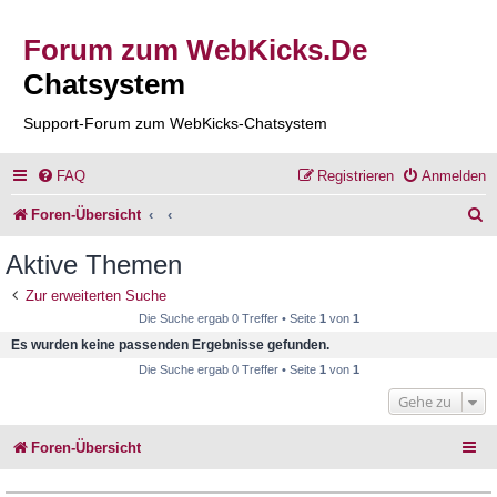
Forum zum WebKicks.De
Chatsystem
Support-Forum zum WebKicks-Chatsystem
FAQ
Registrieren
Anmelden
S
Foren-Übersicht
u
Aktive Themen
c
Zur erweiterten Suche
h
Die Suche ergab 0 Treffer • Seite
1
von
1
e
Es wurden keine passenden Ergebnisse gefunden.
Die Suche ergab 0 Treffer • Seite
1
von
1
Gehe zu
Foren-Übersicht