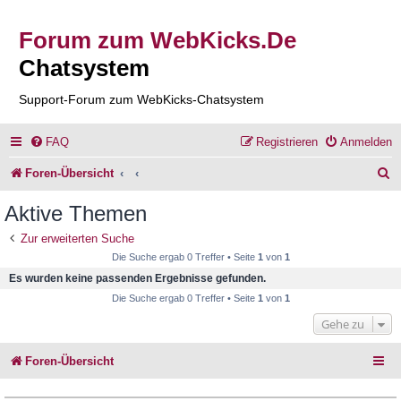
Forum zum WebKicks.De
Chatsystem
Support-Forum zum WebKicks-Chatsystem
FAQ
Registrieren
Anmelden
S
Foren-Übersicht
u
Aktive Themen
c
Zur erweiterten Suche
h
Die Suche ergab 0 Treffer • Seite
1
von
1
e
Es wurden keine passenden Ergebnisse gefunden.
Die Suche ergab 0 Treffer • Seite
1
von
1
Gehe zu
Foren-Übersicht