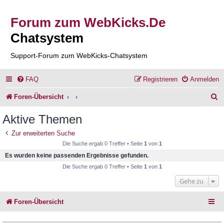
Forum zum WebKicks.De
Chatsystem
Support-Forum zum WebKicks-Chatsystem
FAQ
Registrieren
Anmelden
S
Foren-Übersicht
u
Aktive Themen
c
Zur erweiterten Suche
h
Die Suche ergab 0 Treffer • Seite
1
von
1
e
Es wurden keine passenden Ergebnisse gefunden.
Die Suche ergab 0 Treffer • Seite
1
von
1
Gehe zu
Foren-Übersicht