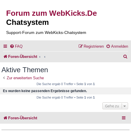
Forum zum WebKicks.De
Chatsystem
Support-Forum zum WebKicks-Chatsystem
FAQ
Registrieren
Anmelden
S
Foren-Übersicht
u
Aktive Themen
c
Zur erweiterten Suche
h
Die Suche ergab 0 Treffer • Seite
1
von
1
e
Es wurden keine passenden Ergebnisse gefunden.
Die Suche ergab 0 Treffer • Seite
1
von
1
Gehe zu
Foren-Übersicht