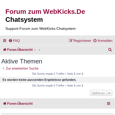
Forum zum WebKicks.De
Chatsystem
Support-Forum zum WebKicks-Chatsystem
FAQ
Registrieren
Anmelden
S
Foren-Übersicht
u
Aktive Themen
c
Zur erweiterten Suche
h
Die Suche ergab 0 Treffer • Seite
1
von
1
e
Es wurden keine passenden Ergebnisse gefunden.
Die Suche ergab 0 Treffer • Seite
1
von
1
Gehe zu
Foren-Übersicht