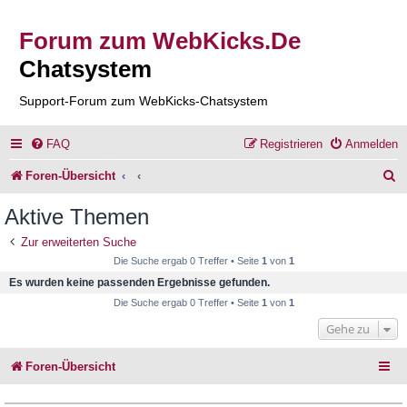
Forum zum WebKicks.De
Chatsystem
Support-Forum zum WebKicks-Chatsystem
FAQ
Registrieren
Anmelden
S
Foren-Übersicht
u
Aktive Themen
c
Zur erweiterten Suche
h
Die Suche ergab 0 Treffer • Seite
1
von
1
e
Es wurden keine passenden Ergebnisse gefunden.
Die Suche ergab 0 Treffer • Seite
1
von
1
Gehe zu
Foren-Übersicht