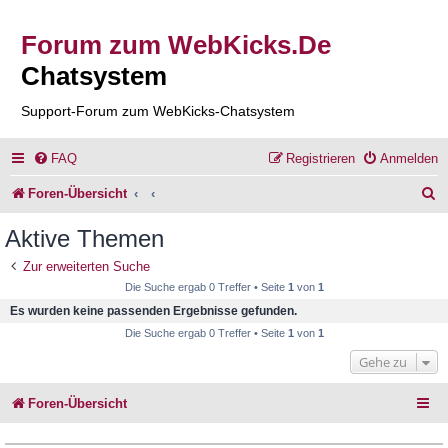
Forum zum WebKicks.De
Chatsystem
Support-Forum zum WebKicks-Chatsystem
FAQ
Registrieren
Anmelden
S
Foren-Übersicht
u
Aktive Themen
c
Zur erweiterten Suche
h
Die Suche ergab 0 Treffer • Seite
1
von
1
e
Es wurden keine passenden Ergebnisse gefunden.
Die Suche ergab 0 Treffer • Seite
1
von
1
Gehe zu
Foren-Übersicht