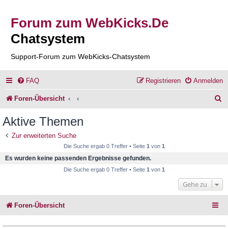
Forum zum WebKicks.De
Chatsystem
Support-Forum zum WebKicks-Chatsystem
FAQ
Registrieren
Anmelden
S
Foren-Übersicht
u
Aktive Themen
c
Zur erweiterten Suche
h
Die Suche ergab 0 Treffer • Seite
1
von
1
e
Es wurden keine passenden Ergebnisse gefunden.
Die Suche ergab 0 Treffer • Seite
1
von
1
Gehe zu
Foren-Übersicht