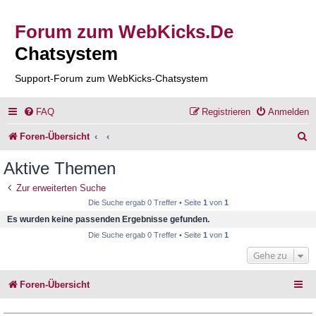
Forum zum WebKicks.De
Chatsystem
Support-Forum zum WebKicks-Chatsystem
FAQ
Registrieren
Anmelden
S
Foren-Übersicht
u
Aktive Themen
c
Zur erweiterten Suche
h
Die Suche ergab 0 Treffer • Seite
1
von
1
e
Es wurden keine passenden Ergebnisse gefunden.
Die Suche ergab 0 Treffer • Seite
1
von
1
Gehe zu
Foren-Übersicht