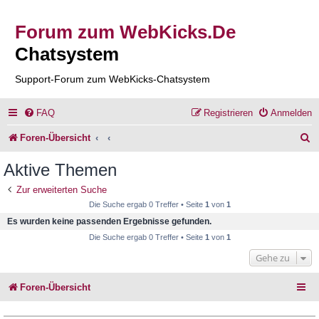
Forum zum WebKicks.De
Chatsystem
Support-Forum zum WebKicks-Chatsystem
FAQ
Registrieren
Anmelden
S
Foren-Übersicht
u
Aktive Themen
c
Zur erweiterten Suche
h
Die Suche ergab 0 Treffer • Seite
1
von
1
e
Es wurden keine passenden Ergebnisse gefunden.
Die Suche ergab 0 Treffer • Seite
1
von
1
Gehe zu
Foren-Übersicht