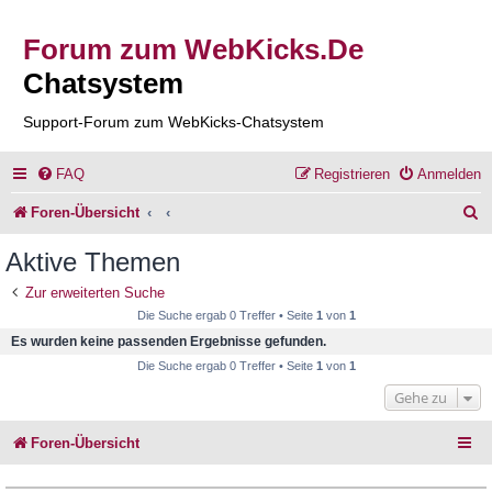
Forum zum WebKicks.De
Chatsystem
Support-Forum zum WebKicks-Chatsystem
FAQ
Registrieren
Anmelden
S
Foren-Übersicht
u
Aktive Themen
c
Zur erweiterten Suche
h
Die Suche ergab 0 Treffer • Seite
1
von
1
e
Es wurden keine passenden Ergebnisse gefunden.
Die Suche ergab 0 Treffer • Seite
1
von
1
Gehe zu
Foren-Übersicht