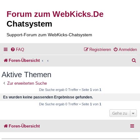
Forum zum WebKicks.De
Chatsystem
Support-Forum zum WebKicks-Chatsystem
FAQ
Registrieren
Anmelden
S
Foren-Übersicht
u
Aktive Themen
c
Zur erweiterten Suche
h
Die Suche ergab 0 Treffer • Seite
1
von
1
e
Es wurden keine passenden Ergebnisse gefunden.
Die Suche ergab 0 Treffer • Seite
1
von
1
Gehe zu
Foren-Übersicht