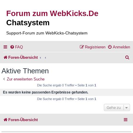
Forum zum WebKicks.De
Chatsystem
Support-Forum zum WebKicks-Chatsystem
FAQ
Registrieren
Anmelden
S
Foren-Übersicht
u
Aktive Themen
c
Zur erweiterten Suche
h
Die Suche ergab 0 Treffer • Seite
1
von
1
e
Es wurden keine passenden Ergebnisse gefunden.
Die Suche ergab 0 Treffer • Seite
1
von
1
Gehe zu
Foren-Übersicht