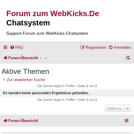
Forum zum WebKicks.De
Chatsystem
Support-Forum zum WebKicks-Chatsystem
FAQ
Registrieren
Anmelden
S
Foren-Übersicht
u
Aktive Themen
c
Zur erweiterten Suche
h
Die Suche ergab 0 Treffer • Seite
1
von
1
e
Es wurden keine passenden Ergebnisse gefunden.
Die Suche ergab 0 Treffer • Seite
1
von
1
Gehe zu
Foren-Übersicht