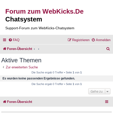
Forum zum WebKicks.De
Chatsystem
Support-Forum zum WebKicks-Chatsystem
FAQ
Registrieren
Anmelden
S
Foren-Übersicht
u
Aktive Themen
c
Zur erweiterten Suche
h
Die Suche ergab 0 Treffer • Seite
1
von
1
e
Es wurden keine passenden Ergebnisse gefunden.
Die Suche ergab 0 Treffer • Seite
1
von
1
Gehe zu
Foren-Übersicht