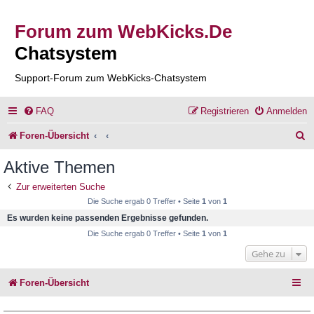
Forum zum WebKicks.De
Chatsystem
Support-Forum zum WebKicks-Chatsystem
FAQ
Registrieren
Anmelden
S
Foren-Übersicht
u
Aktive Themen
c
Zur erweiterten Suche
h
Die Suche ergab 0 Treffer • Seite
1
von
1
e
Es wurden keine passenden Ergebnisse gefunden.
Die Suche ergab 0 Treffer • Seite
1
von
1
Gehe zu
Foren-Übersicht