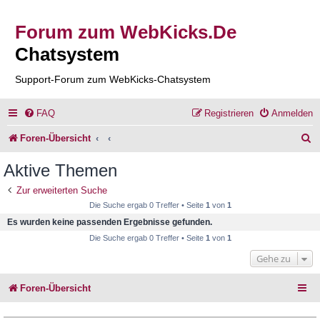
Forum zum WebKicks.De
Chatsystem
Support-Forum zum WebKicks-Chatsystem
FAQ
Registrieren
Anmelden
S
Foren-Übersicht
u
Aktive Themen
c
Zur erweiterten Suche
h
Die Suche ergab 0 Treffer • Seite
1
von
1
e
Es wurden keine passenden Ergebnisse gefunden.
Die Suche ergab 0 Treffer • Seite
1
von
1
Gehe zu
Foren-Übersicht