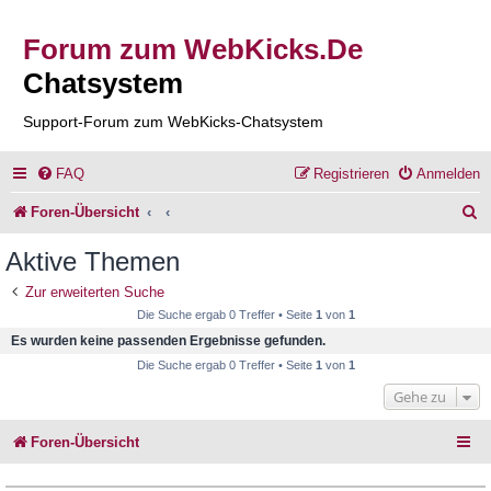
Forum zum WebKicks.De
Chatsystem
Support-Forum zum WebKicks-Chatsystem
FAQ
Registrieren
Anmelden
S
Foren-Übersicht
u
Aktive Themen
c
Zur erweiterten Suche
h
Die Suche ergab 0 Treffer • Seite
1
von
1
e
Es wurden keine passenden Ergebnisse gefunden.
Die Suche ergab 0 Treffer • Seite
1
von
1
Gehe zu
Foren-Übersicht