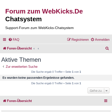
Forum zum WebKicks.De
Chatsystem
Support-Forum zum WebKicks-Chatsystem
FAQ
Registrieren
Anmelden
S
Foren-Übersicht
u
Aktive Themen
c
Zur erweiterten Suche
h
Die Suche ergab 0 Treffer • Seite
1
von
1
e
Es wurden keine passenden Ergebnisse gefunden.
Die Suche ergab 0 Treffer • Seite
1
von
1
Gehe zu
Foren-Übersicht