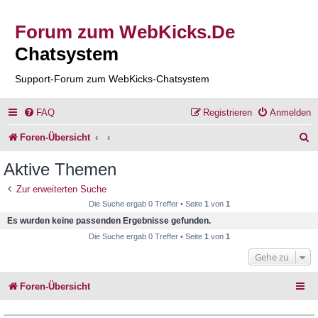
Forum zum WebKicks.De
Chatsystem
Support-Forum zum WebKicks-Chatsystem
FAQ
Registrieren
Anmelden
S
Foren-Übersicht
u
Aktive Themen
c
Zur erweiterten Suche
h
Die Suche ergab 0 Treffer • Seite
1
von
1
e
Es wurden keine passenden Ergebnisse gefunden.
Die Suche ergab 0 Treffer • Seite
1
von
1
Gehe zu
Foren-Übersicht