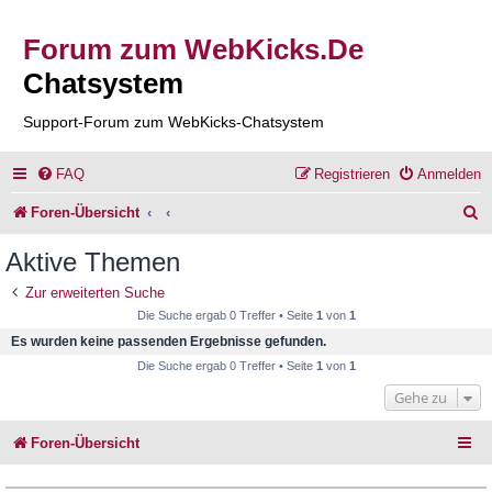
Forum zum WebKicks.De
Chatsystem
Support-Forum zum WebKicks-Chatsystem
FAQ
Registrieren
Anmelden
S
Foren-Übersicht
u
Aktive Themen
c
Zur erweiterten Suche
h
Die Suche ergab 0 Treffer • Seite
1
von
1
e
Es wurden keine passenden Ergebnisse gefunden.
Die Suche ergab 0 Treffer • Seite
1
von
1
Gehe zu
Foren-Übersicht