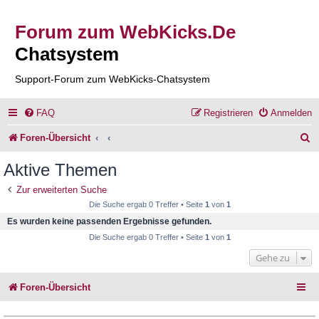
Forum zum WebKicks.De
Chatsystem
Support-Forum zum WebKicks-Chatsystem
FAQ
Registrieren
Anmelden
S
Foren-Übersicht
u
Aktive Themen
c
Zur erweiterten Suche
h
Die Suche ergab 0 Treffer • Seite
1
von
1
e
Es wurden keine passenden Ergebnisse gefunden.
Die Suche ergab 0 Treffer • Seite
1
von
1
Gehe zu
Foren-Übersicht