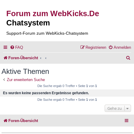
Forum zum WebKicks.De
Chatsystem
Support-Forum zum WebKicks-Chatsystem
FAQ
Registrieren
Anmelden
S
Foren-Übersicht
u
Aktive Themen
c
Zur erweiterten Suche
h
Die Suche ergab 0 Treffer • Seite
1
von
1
e
Es wurden keine passenden Ergebnisse gefunden.
Die Suche ergab 0 Treffer • Seite
1
von
1
Gehe zu
Foren-Übersicht