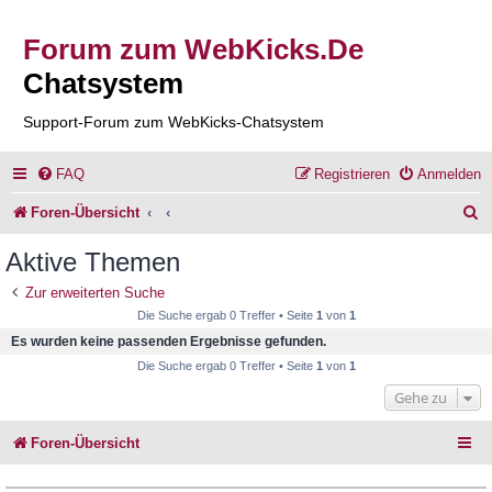
Forum zum WebKicks.De
Chatsystem
Support-Forum zum WebKicks-Chatsystem
FAQ
Registrieren
Anmelden
S
Foren-Übersicht
u
Aktive Themen
c
Zur erweiterten Suche
h
Die Suche ergab 0 Treffer • Seite
1
von
1
e
Es wurden keine passenden Ergebnisse gefunden.
Die Suche ergab 0 Treffer • Seite
1
von
1
Gehe zu
Foren-Übersicht