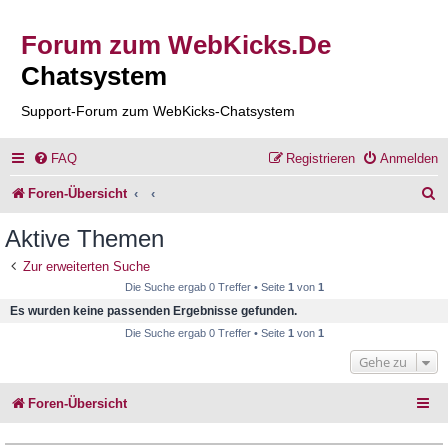
Forum zum WebKicks.De
Chatsystem
Support-Forum zum WebKicks-Chatsystem
FAQ
Registrieren
Anmelden
S
Foren-Übersicht
u
Aktive Themen
c
Zur erweiterten Suche
h
Die Suche ergab 0 Treffer • Seite
1
von
1
e
Es wurden keine passenden Ergebnisse gefunden.
Die Suche ergab 0 Treffer • Seite
1
von
1
Gehe zu
Foren-Übersicht