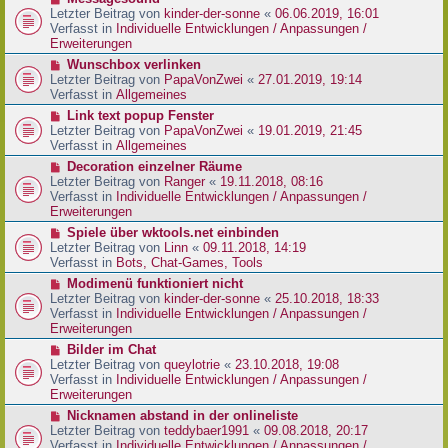
t
r
e
Letzter Beitrag von
kinder-der-sonne
«
06.06.2019, 16:01
r
B
u
Verfasst in
Individuelle Entwicklungen / Anpassungen /
a
e
e
Erweiterungen
g
i
r
N
Wunschbox verlinken
t
B
e
Letzter Beitrag von
PapaVonZwei
«
27.01.2019, 19:14
r
e
u
Verfasst in
Allgemeines
a
i
e
g
N
Link text popup Fenster
t
r
e
Letzter Beitrag von
PapaVonZwei
«
19.01.2019, 21:45
r
B
u
Verfasst in
Allgemeines
a
e
e
g
N
Decoration einzelner Räume
i
r
e
Letzter Beitrag von
Ranger
«
19.11.2018, 08:16
t
B
u
Verfasst in
Individuelle Entwicklungen / Anpassungen /
r
e
e
Erweiterungen
a
i
r
g
N
Spiele über wktools.net einbinden
t
B
e
Letzter Beitrag von
Linn
«
09.11.2018, 14:19
r
e
u
Verfasst in
Bots, Chat-Games, Tools
a
i
e
g
N
Modimenü funktioniert nicht
t
r
e
Letzter Beitrag von
kinder-der-sonne
«
25.10.2018, 18:33
r
B
u
Verfasst in
Individuelle Entwicklungen / Anpassungen /
a
e
e
Erweiterungen
g
i
r
N
Bilder im Chat
t
B
e
Letzter Beitrag von
queylotrie
«
23.10.2018, 19:08
r
e
u
Verfasst in
Individuelle Entwicklungen / Anpassungen /
a
i
e
Erweiterungen
g
t
r
N
Nicknamen abstand in der onlineliste
r
B
e
Letzter Beitrag von
teddybaer1991
«
09.08.2018, 20:17
a
e
u
Verfasst in
Individuelle Entwicklungen / Anpassungen /
g