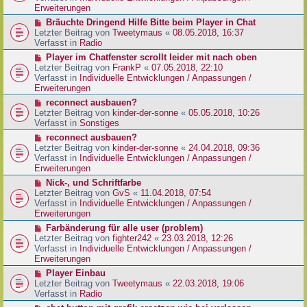
e
e
Erweiterungen
g
i
r
N
Bräuchte Dringend Hilfe Bitte beim Player in Chat
t
B
e
Letzter Beitrag von
Tweetymaus
«
08.05.2018, 16:37
r
e
u
Verfasst in
Radio
a
i
e
g
N
Player im Chatfenster scrollt leider mit nach oben
t
r
e
Letzter Beitrag von
FrankP
«
07.05.2018, 22:10
r
B
u
Verfasst in
Individuelle Entwicklungen / Anpassungen /
a
e
e
Erweiterungen
g
i
r
N
reconnect ausbauen?
t
B
e
Letzter Beitrag von
kinder-der-sonne
«
05.05.2018, 10:26
r
e
u
Verfasst in
Sonstiges
a
i
e
g
N
reconnect ausbauen?
t
r
e
Letzter Beitrag von
kinder-der-sonne
«
24.04.2018, 09:36
r
B
u
Verfasst in
Individuelle Entwicklungen / Anpassungen /
a
e
e
Erweiterungen
g
i
r
N
Nick-, und Schriftfarbe
t
B
e
Letzter Beitrag von
GvS
«
11.04.2018, 07:54
r
e
u
Verfasst in
Individuelle Entwicklungen / Anpassungen /
a
i
e
Erweiterungen
g
t
r
N
Farbänderung für alle user (problem)
r
B
e
Letzter Beitrag von
fighter242
«
23.03.2018, 12:26
a
e
u
Verfasst in
Individuelle Entwicklungen / Anpassungen /
g
i
e
Erweiterungen
t
r
N
Player Einbau
r
B
e
Letzter Beitrag von
Tweetymaus
«
22.03.2018, 19:06
a
e
u
Verfasst in
Radio
g
i
e