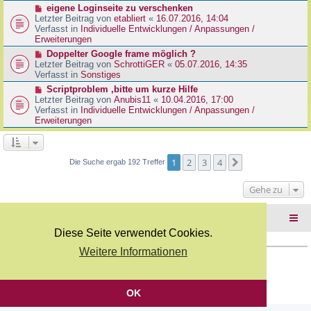
r
N
eigene Loginseite zu verschenken
r
B
e
Letzter Beitrag von
etabliert
«
16.07.2016, 14:04
a
e
u
Verfasst in
Individuelle Entwicklungen / Anpassungen /
g
i
e
Erweiterungen
t
r
N
Doppelter Google frame möglich ?
r
B
e
Letzter Beitrag von
SchrottiGER
«
05.07.2016, 14:35
a
e
u
Verfasst in
Sonstiges
g
i
e
N
Scriptproblem ,bitte um kurze Hilfe
t
r
e
Letzter Beitrag von
Anubis11
«
10.04.2016, 17:00
r
B
u
Verfasst in
Individuelle Entwicklungen / Anpassungen /
a
e
e
Erweiterungen
g
i
r
t
B
r
e
a
i
1
2
3
4
Nächste
Die Suche ergab 192 Treffer
g
t
r
Gehe zu
a
g
Foren-Übersicht
Diese Seite verwendet Cookies.
Weitere Informationen
Copyright Webkicks.de |
Impressum
|
AGB
|
Datenschutz
Powered by
phpBB
® Forum Software © phpBB Limited
Deutsche Übersetzung durch
phpBB.de
OK