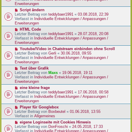
i
e
Erweiterungen
t
r
N
Script ändern
r
B
e
Letzter Beitrag von
teddybaer1991
«
03.08.2018, 22:39
a
e
u
Verfasst in
Individuelle Entwicklungen / Anpassungen /
g
i
e
Erweiterungen
t
r
N
HTML Code
r
B
e
Letzter Beitrag von
teddybaer1991
«
28.07.2018, 20:08
a
e
u
Verfasst in
Individuelle Entwicklungen / Anpassungen /
g
i
e
Erweiterungen
t
r
N
Youtube/Video in Chatstream einbinden ohne Scroll
r
B
e
Letzter Beitrag von
Gerli
«
30.06.2018, 09:55
a
e
u
Verfasst in
Individuelle Entwicklungen / Anpassungen /
g
i
e
Erweiterungen
t
r
N
Text über Grafik
r
B
e
Letzter Beitrag von
Maxs
«
19.06.2018, 19:11
a
e
u
Verfasst in
Individuelle Entwicklungen / Anpassungen /
g
i
e
Erweiterungen
t
r
N
eine kleine frage
r
B
e
Letzter Beitrag von
teddybaer1991
«
17.06.2018, 00:58
a
e
u
Verfasst in
Individuelle Entwicklungen / Anpassungen /
g
i
e
Erweiterungen
t
r
N
Player für Googlebox
r
B
e
Letzter Beitrag von
Boxbeutel
«
01.06.2018, 13:55
a
e
u
Verfasst in
Allgemeines
g
i
e
N
eigene Loginseite mit Cookies Hinweis
t
r
e
Letzter Beitrag von
DonFroschi
«
24.05.2018, 17:33
r
B
u
Verfasst in
Individuelle Entwicklungen / Anpassungen /
a