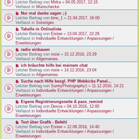
g
e
Letzter Beitrag von
Mirka
«
04.05.2017, 12:15
t
B
u
Verfasst in
Wunschecke
r
e
e
a
N
Nur mal danke sagen ;-)
i
r
g
e
Letzter Beitrag von
bine_1
«
21.04.2017, 16:00
t
B
u
Verfasst in
Sonstiges
r
e
e
a
N
Tabelle in Onlineliste
i
r
g
e
Letzter Beitrag von
Eistee
«
13.04.2017, 22:28
t
B
u
Verfasst in
Individuelle Entwicklungen / Anpassungen /
r
e
e
Erweiterungen
a
i
r
g
N
radio einbauen
t
B
e
Letzter Beitrag von
rosie
«
15.12.2016, 23:29
r
e
u
Verfasst in
Allgemeines
a
i
e
g
N
ich bräuchte hilfe bei meinem chat
t
r
e
Letzter Beitrag von
rosie
«
14.12.2016, 23:04
r
B
u
Verfasst in
Allgemeines
a
e
e
g
N
Suche nach Hilfe bezgl. PHP Webkicks Panel...
i
r
e
Letzter Beitrag von
SunnyPhotography1
«
11.12.2016, 14:21
t
B
u
Verfasst in
Individuelle Entwicklungen / Anpassungen /
r
e
e
Erweiterungen
a
i
r
g
N
Eigene Registrierungsseite & pass_remind
t
B
e
Letzter Beitrag von
Dexxa
«
04.10.2016, 12:00
r
e
u
Verfasst in
Individuelle Entwicklungen / Anpassungen /
a
i
e
Erweiterungen
g
t
r
N
Text über Grafik - Befehl
r
B
e
Letzter Beitrag von
Eistee
«
12.08.2016, 14:40
a
e
u
Verfasst in
Individuelle Entwicklungen / Anpassungen /
g
i
e
Erweiterungen
t