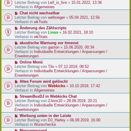
r
e
Letzter Beitrag von
Leif_is_live
«
15.01.2022, 13:36
B
u
Verfasst in
Allgemeines
e
e
N
Chat nicht wechselbar
i
r
e
Letzter Beitrag von
weltsieger
«
05.04.2021, 12:56
t
B
u
Verfasst in
wkTools
r
e
e
a
N
Änderung des Zählscripts
i
r
g
e
Letzter Beitrag von
Linus
«
16.02.2021, 18:10
t
B
u
Verfasst in
wkStats
r
e
e
a
N
akustische Warnung vor timeout
i
r
g
e
Letzter Beitrag von
gaston
«
15.06.2020, 00:34
t
B
u
Verfasst in
Individuelle Entwicklungen / Anpassungen /
r
e
e
Erweiterungen
a
i
r
g
N
Online Menü
t
B
e
Letzter Beitrag von
Tilo
«
07.12.2019, 08:52
r
e
u
Verfasst in
Individuelle Entwicklungen / Anpassungen /
a
i
e
Erweiterungen
g
t
r
N
Altes Forum wird gelöscht
r
B
e
Letzter Beitrag von
Webkicks
«
10.10.2019, 17:42
a
e
u
Verfasst in
Allgemeines
g
i
e
N
StreamBoxDJ in Webkicks Chat
t
r
e
Letzter Beitrag von
2Jens10
«
28.09.2019, 20:21
r
B
u
Verfasst in
Individuelle Entwicklungen / Anpassungen /
a
e
e
Erweiterungen
g
i
r
N
Werbung unten in der Leiste
t
B
e
Letzter Beitrag von
DJ_Harley
«
06.09.2019, 16:00
r
e
u
Verfasst in
Wunschecke
a
i
e
g
N
Messagesound