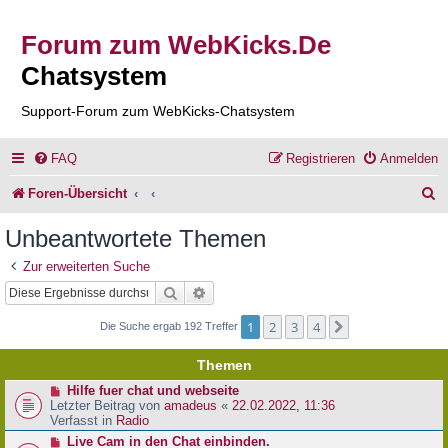
Forum zum WebKicks.De
Chatsystem
Support-Forum zum WebKicks-Chatsystem
FAQ
Registrieren
Anmelden
S
Foren-Übersicht
u
Unbeantwortete Themen
c
Zur erweiterten Suche
h
Suche
Erweiterte Suche
e
1
2
3
4
Nächste
Die Suche ergab 192 Treffer
Themen
N
Hilfe fuer chat und webseite
e
Letzter Beitrag von
amadeus
«
22.02.2022, 11:36
u
Verfasst in
Radio
e
N
Live Cam in den Chat einbinden.