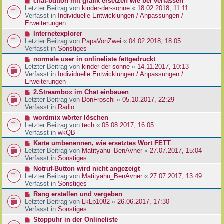
N
chat-button mit grafik ersetzen wie bei verlassen
t
r
e
Letzter Beitrag von
kinder-der-sonne
«
18.02.2018, 11:11
r
B
u
Verfasst in
Individuelle Entwicklungen / Anpassungen /
a
e
e
Erweiterungen
g
i
r
N
Internetexplorer
t
B
e
Letzter Beitrag von
PapaVonZwei
«
04.02.2018, 18:05
r
e
u
Verfasst in
Sonstiges
a
i
e
g
N
normale user in onlineliste fettgedruckt
t
r
e
Letzter Beitrag von
kinder-der-sonne
«
14.11.2017, 10:13
r
B
u
Verfasst in
Individuelle Entwicklungen / Anpassungen /
a
e
e
Erweiterungen
g
i
r
N
2.Streambox im Chat einbauen
t
B
e
Letzter Beitrag von
DonFroschi
«
05.10.2017, 22:29
r
e
u
Verfasst in
Radio
a
i
e
g
N
wordmix wörter löschen
t
r
e
Letzter Beitrag von
tech
«
05.08.2017, 16:05
r
B
u
Verfasst in
wkQB
a
e
e
g
N
Karte umbenennen, wie ersetztes Wort FETT
i
r
e
Letzter Beitrag von
Matityahu_BenAvner
«
27.07.2017, 15:04
t
B
u
Verfasst in
Sonstiges
r
e
e
a
N
Notruf-Button wird nicht angezeigt
i
r
g
e
Letzter Beitrag von
Matityahu_BenAvner
«
27.07.2017, 13:49
t
B
u
Verfasst in
Sonstiges
r
e
e
a
N
Rang erstellen und vergeben
i
r
g
e
Letzter Beitrag von
LkLp1082
«
26.06.2017, 17:30
t
B
u
Verfasst in
Sonstiges
r
e
e
a
N
Stoppuhr in der Onlineliste
i
r