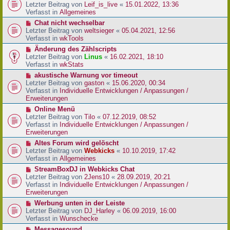
r
e
Letzter Beitrag von
Leif_is_live
«
15.01.2022, 13:36
B
u
Verfasst in
Allgemeines
e
e
N
Chat nicht wechselbar
i
r
e
Letzter Beitrag von
weltsieger
«
05.04.2021, 12:56
t
B
u
Verfasst in
wkTools
r
e
e
a
N
Änderung des Zählscripts
i
r
g
e
Letzter Beitrag von
Linus
«
16.02.2021, 18:10
t
B
u
Verfasst in
wkStats
r
e
e
a
N
akustische Warnung vor timeout
i
r
g
e
Letzter Beitrag von
gaston
«
15.06.2020, 00:34
t
B
u
Verfasst in
Individuelle Entwicklungen / Anpassungen /
r
e
e
Erweiterungen
a
i
r
g
N
Online Menü
t
B
e
Letzter Beitrag von
Tilo
«
07.12.2019, 08:52
r
e
u
Verfasst in
Individuelle Entwicklungen / Anpassungen /
a
i
e
Erweiterungen
g
t
r
N
Altes Forum wird gelöscht
r
B
e
Letzter Beitrag von
Webkicks
«
10.10.2019, 17:42
a
e
u
Verfasst in
Allgemeines
g
i
e
N
StreamBoxDJ in Webkicks Chat
t
r
e
Letzter Beitrag von
2Jens10
«
28.09.2019, 20:21
r
B
u
Verfasst in
Individuelle Entwicklungen / Anpassungen /
a
e
e
Erweiterungen
g
i
r
N
Werbung unten in der Leiste
t
B
e
Letzter Beitrag von
DJ_Harley
«
06.09.2019, 16:00
r
e
u
Verfasst in
Wunschecke
a
i
e
g
N
Messagesound