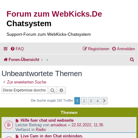
Forum zum WebKicks.De
Chatsystem
Support-Forum zum WebKicks-Chatsystem
FAQ
Registrieren
Anmelden
S
Foren-Übersicht
u
Unbeantwortete Themen
c
Zur erweiterten Suche
h
Suche
Erweiterte Suche
e
1
2
3
4
Nächste
Die Suche ergab 192 Treffer
Themen
N
Hilfe fuer chat und webseite
e
Letzter Beitrag von
amadeus
«
22.02.2022, 11:36
u
Verfasst in
Radio
e
N
Live Cam in den Chat einbinden.