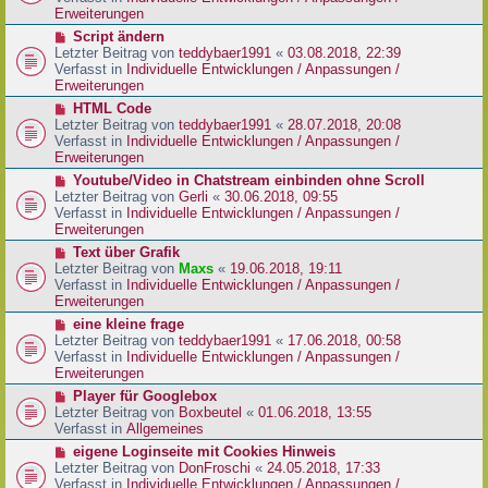
i
e
Erweiterungen
t
r
N
Script ändern
r
B
e
Letzter Beitrag von
teddybaer1991
«
03.08.2018, 22:39
a
e
u
Verfasst in
Individuelle Entwicklungen / Anpassungen /
g
i
e
Erweiterungen
t
r
N
HTML Code
r
B
e
Letzter Beitrag von
teddybaer1991
«
28.07.2018, 20:08
a
e
u
Verfasst in
Individuelle Entwicklungen / Anpassungen /
g
i
e
Erweiterungen
t
r
N
Youtube/Video in Chatstream einbinden ohne Scroll
r
B
e
Letzter Beitrag von
Gerli
«
30.06.2018, 09:55
a
e
u
Verfasst in
Individuelle Entwicklungen / Anpassungen /
g
i
e
Erweiterungen
t
r
N
Text über Grafik
r
B
e
Letzter Beitrag von
Maxs
«
19.06.2018, 19:11
a
e
u
Verfasst in
Individuelle Entwicklungen / Anpassungen /
g
i
e
Erweiterungen
t
r
N
eine kleine frage
r
B
e
Letzter Beitrag von
teddybaer1991
«
17.06.2018, 00:58
a
e
u
Verfasst in
Individuelle Entwicklungen / Anpassungen /
g
i
e
Erweiterungen
t
r
N
Player für Googlebox
r
B
e
Letzter Beitrag von
Boxbeutel
«
01.06.2018, 13:55
a
e
u
Verfasst in
Allgemeines
g
i
e
N
eigene Loginseite mit Cookies Hinweis
t
r
e
Letzter Beitrag von
DonFroschi
«
24.05.2018, 17:33
r
B
u
Verfasst in
Individuelle Entwicklungen / Anpassungen /
a