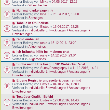
g
e
Letzter Beitrag von
Mirka
«
04.05.2017, 12:15
t
B
u
Verfasst in
Wunschecke
r
e
e
a
N
Nur mal danke sagen ;-)
i
r
g
e
Letzter Beitrag von
bine_1
«
21.04.2017, 16:00
t
B
u
Verfasst in
Sonstiges
r
e
e
a
N
Tabelle in Onlineliste
i
r
g
e
Letzter Beitrag von
Eistee
«
13.04.2017, 22:28
t
B
u
Verfasst in
Individuelle Entwicklungen / Anpassungen /
r
e
e
Erweiterungen
a
i
r
g
N
radio einbauen
t
B
e
Letzter Beitrag von
rosie
«
15.12.2016, 23:29
r
e
u
Verfasst in
Allgemeines
a
i
e
g
N
ich bräuchte hilfe bei meinem chat
t
r
e
Letzter Beitrag von
rosie
«
14.12.2016, 23:04
r
B
u
Verfasst in
Allgemeines
a
e
e
g
N
Suche nach Hilfe bezgl. PHP Webkicks Panel...
i
r
e
Letzter Beitrag von
SunnyPhotography1
«
11.12.2016, 14:21
t
B
u
Verfasst in
Individuelle Entwicklungen / Anpassungen /
r
e
e
Erweiterungen
a
i
r
g
N
Eigene Registrierungsseite & pass_remind
t
B
e
Letzter Beitrag von
Dexxa
«
04.10.2016, 12:00
r
e
u
Verfasst in
Individuelle Entwicklungen / Anpassungen /
a
i
e
Erweiterungen
g
t
r
N
Text über Grafik - Befehl
r
B
e
Letzter Beitrag von
Eistee
«
12.08.2016, 14:40
a
e
u
Verfasst in
Individuelle Entwicklungen / Anpassungen /
g
i
e
Erweiterungen
t