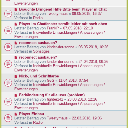
e
e
Erweiterungen
g
i
r
N
Bräuchte Dringend Hilfe Bitte beim Player in Chat
t
B
e
Letzter Beitrag von
Tweetymaus
«
08.05.2018, 16:37
r
e
u
Verfasst in
Radio
a
i
e
g
N
Player im Chatfenster scrollt leider mit nach oben
t
r
e
Letzter Beitrag von
FrankP
«
07.05.2018, 22:10
r
B
u
Verfasst in
Individuelle Entwicklungen / Anpassungen /
a
e
e
Erweiterungen
g
i
r
N
reconnect ausbauen?
t
B
e
Letzter Beitrag von
kinder-der-sonne
«
05.05.2018, 10:26
r
e
u
Verfasst in
Sonstiges
a
i
e
g
N
reconnect ausbauen?
t
r
e
Letzter Beitrag von
kinder-der-sonne
«
24.04.2018, 09:36
r
B
u
Verfasst in
Individuelle Entwicklungen / Anpassungen /
a
e
e
Erweiterungen
g
i
r
N
Nick-, und Schriftfarbe
t
B
e
Letzter Beitrag von
GvS
«
11.04.2018, 07:54
r
e
u
Verfasst in
Individuelle Entwicklungen / Anpassungen /
a
i
e
Erweiterungen
g
t
r
N
Farbänderung für alle user (problem)
r
B
e
Letzter Beitrag von
fighter242
«
23.03.2018, 12:26
a
e
u
Verfasst in
Individuelle Entwicklungen / Anpassungen /
g
i
e
Erweiterungen
t
r
N
Player Einbau
r
B
e
Letzter Beitrag von
Tweetymaus
«
22.03.2018, 19:06
a
e
u
Verfasst in
Radio
g
i
e