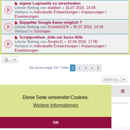
r
N
eigene Loginseite zu verschenken
r
B
e
Letzter Beitrag von
etabliert
«
16.07.2016, 14:04
a
e
u
Verfasst in
Individuelle Entwicklungen / Anpassungen /
g
i
e
Erweiterungen
t
r
N
Doppelter Google frame möglich ?
r
B
e
Letzter Beitrag von
SchrottiGER
«
05.07.2016, 14:35
a
e
u
Verfasst in
Sonstiges
g
i
e
N
Scriptproblem ,bitte um kurze Hilfe
t
r
e
Letzter Beitrag von
Anubis11
«
10.04.2016, 17:00
r
B
u
Verfasst in
Individuelle Entwicklungen / Anpassungen /
a
e
e
Erweiterungen
g
i
r
t
B
r
e
a
i
1
2
3
4
Nächste
Die Suche ergab 192 Treffer
g
t
r
Gehe zu
a
g
Foren-Übersicht
Diese Seite verwendet Cookies.
Weitere Informationen
Copyright Webkicks.de |
Impressum
|
AGB
|
Datenschutz
Powered by
phpBB
® Forum Software © phpBB Limited
Deutsche Übersetzung durch
phpBB.de
OK