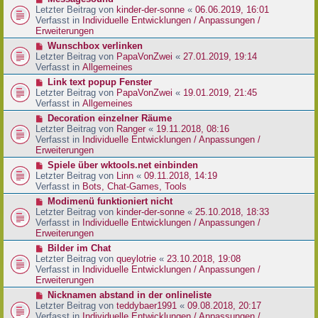
t
r
e
Letzter Beitrag von
kinder-der-sonne
«
06.06.2019, 16:01
r
B
u
Verfasst in
Individuelle Entwicklungen / Anpassungen /
a
e
e
Erweiterungen
g
i
r
N
Wunschbox verlinken
t
B
e
Letzter Beitrag von
PapaVonZwei
«
27.01.2019, 19:14
r
e
u
Verfasst in
Allgemeines
a
i
e
g
N
Link text popup Fenster
t
r
e
Letzter Beitrag von
PapaVonZwei
«
19.01.2019, 21:45
r
B
u
Verfasst in
Allgemeines
a
e
e
g
N
Decoration einzelner Räume
i
r
e
Letzter Beitrag von
Ranger
«
19.11.2018, 08:16
t
B
u
Verfasst in
Individuelle Entwicklungen / Anpassungen /
r
e
e
Erweiterungen
a
i
r
g
N
Spiele über wktools.net einbinden
t
B
e
Letzter Beitrag von
Linn
«
09.11.2018, 14:19
r
e
u
Verfasst in
Bots, Chat-Games, Tools
a
i
e
g
N
Modimenü funktioniert nicht
t
r
e
Letzter Beitrag von
kinder-der-sonne
«
25.10.2018, 18:33
r
B
u
Verfasst in
Individuelle Entwicklungen / Anpassungen /
a
e
e
Erweiterungen
g
i
r
N
Bilder im Chat
t
B
e
Letzter Beitrag von
queylotrie
«
23.10.2018, 19:08
r
e
u
Verfasst in
Individuelle Entwicklungen / Anpassungen /
a
i
e
Erweiterungen
g
t
r
N
Nicknamen abstand in der onlineliste
r
B
e
Letzter Beitrag von
teddybaer1991
«
09.08.2018, 20:17
a
e
u
Verfasst in
Individuelle Entwicklungen / Anpassungen /
g