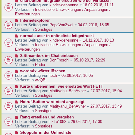
N
chat-button mit grafik ersetzen wie bei verlassen
t
r
e
Letzter Beitrag von
kinder-der-sonne
«
18.02.2018, 11:11
r
B
u
Verfasst in
Individuelle Entwicklungen / Anpassungen /
a
e
e
Erweiterungen
g
i
r
N
Internetexplorer
t
B
e
Letzter Beitrag von
PapaVonZwei
«
04.02.2018, 18:05
r
e
u
Verfasst in
Sonstiges
a
i
e
g
N
normale user in onlineliste fettgedruckt
t
r
e
Letzter Beitrag von
kinder-der-sonne
«
14.11.2017, 10:13
r
B
u
Verfasst in
Individuelle Entwicklungen / Anpassungen /
a
e
e
Erweiterungen
g
i
r
N
2.Streambox im Chat einbauen
t
B
e
Letzter Beitrag von
DonFroschi
«
05.10.2017, 22:29
r
e
u
Verfasst in
Radio
a
i
e
g
N
wordmix wörter löschen
t
r
e
Letzter Beitrag von
tech
«
05.08.2017, 16:05
r
B
u
Verfasst in
wkQB
a
e
e
g
N
Karte umbenennen, wie ersetztes Wort FETT
i
r
e
Letzter Beitrag von
Matityahu_BenAvner
«
27.07.2017, 15:04
t
B
u
Verfasst in
Sonstiges
r
e
e
a
N
Notruf-Button wird nicht angezeigt
i
r
g
e
Letzter Beitrag von
Matityahu_BenAvner
«
27.07.2017, 13:49
t
B
u
Verfasst in
Sonstiges
r
e
e
a
N
Rang erstellen und vergeben
i
r
g
e
Letzter Beitrag von
LkLp1082
«
26.06.2017, 17:30
t
B
u
Verfasst in
Sonstiges
r
e
e
a
N
Stoppuhr in der Onlineliste
i
r