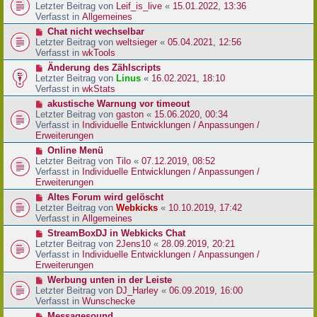
r
e
Letzter Beitrag von
Leif_is_live
«
15.01.2022, 13:36
B
u
Verfasst in
Allgemeines
e
e
N
Chat nicht wechselbar
i
r
e
Letzter Beitrag von
weltsieger
«
05.04.2021, 12:56
t
B
u
Verfasst in
wkTools
r
e
e
a
N
Änderung des Zählscripts
i
r
g
e
Letzter Beitrag von
Linus
«
16.02.2021, 18:10
t
B
u
Verfasst in
wkStats
r
e
e
a
N
akustische Warnung vor timeout
i
r
g
e
Letzter Beitrag von
gaston
«
15.06.2020, 00:34
t
B
u
Verfasst in
Individuelle Entwicklungen / Anpassungen /
r
e
e
Erweiterungen
a
i
r
g
N
Online Menü
t
B
e
Letzter Beitrag von
Tilo
«
07.12.2019, 08:52
r
e
u
Verfasst in
Individuelle Entwicklungen / Anpassungen /
a
i
e
Erweiterungen
g
t
r
N
Altes Forum wird gelöscht
r
B
e
Letzter Beitrag von
Webkicks
«
10.10.2019, 17:42
a
e
u
Verfasst in
Allgemeines
g
i
e
N
StreamBoxDJ in Webkicks Chat
t
r
e
Letzter Beitrag von
2Jens10
«
28.09.2019, 20:21
r
B
u
Verfasst in
Individuelle Entwicklungen / Anpassungen /
a
e
e
Erweiterungen
g
i
r
N
Werbung unten in der Leiste
t
B
e
Letzter Beitrag von
DJ_Harley
«
06.09.2019, 16:00
r
e
u
Verfasst in
Wunschecke
a
i
e
g
N
Messagesound