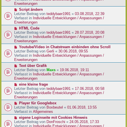
i
e
Erweiterungen
t
r
N
Script ändern
r
B
e
Letzter Beitrag von
teddybaer1991
«
03.08.2018, 22:39
a
e
u
Verfasst in
Individuelle Entwicklungen / Anpassungen /
g
i
e
Erweiterungen
t
r
N
HTML Code
r
B
e
Letzter Beitrag von
teddybaer1991
«
28.07.2018, 20:08
a
e
u
Verfasst in
Individuelle Entwicklungen / Anpassungen /
g
i
e
Erweiterungen
t
r
N
Youtube/Video in Chatstream einbinden ohne Scroll
r
B
e
Letzter Beitrag von
Gerli
«
30.06.2018, 09:55
a
e
u
Verfasst in
Individuelle Entwicklungen / Anpassungen /
g
i
e
Erweiterungen
t
r
N
Text über Grafik
r
B
e
Letzter Beitrag von
Maxs
«
19.06.2018, 19:11
a
e
u
Verfasst in
Individuelle Entwicklungen / Anpassungen /
g
i
e
Erweiterungen
t
r
N
eine kleine frage
r
B
e
Letzter Beitrag von
teddybaer1991
«
17.06.2018, 00:58
a
e
u
Verfasst in
Individuelle Entwicklungen / Anpassungen /
g
i
e
Erweiterungen
t
r
N
Player für Googlebox
r
B
e
Letzter Beitrag von
Boxbeutel
«
01.06.2018, 13:55
a
e
u
Verfasst in
Allgemeines
g
i
e
N
eigene Loginseite mit Cookies Hinweis
t
r
e
Letzter Beitrag von
DonFroschi
«
24.05.2018, 17:33
r
B
u
Verfasst in
Individuelle Entwicklungen / Anpassungen /
a