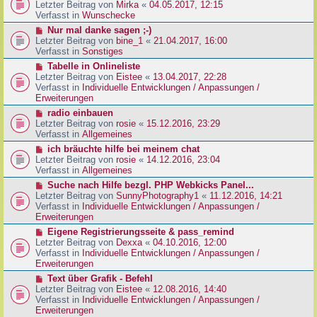
g
e
Letzter Beitrag von
Mirka
«
04.05.2017, 12:15
t
B
u
Verfasst in
Wunschecke
r
e
e
a
N
Nur mal danke sagen ;-)
i
r
g
e
Letzter Beitrag von
bine_1
«
21.04.2017, 16:00
t
B
u
Verfasst in
Sonstiges
r
e
e
a
N
Tabelle in Onlineliste
i
r
g
e
Letzter Beitrag von
Eistee
«
13.04.2017, 22:28
t
B
u
Verfasst in
Individuelle Entwicklungen / Anpassungen /
r
e
e
Erweiterungen
a
i
r
g
N
radio einbauen
t
B
e
Letzter Beitrag von
rosie
«
15.12.2016, 23:29
r
e
u
Verfasst in
Allgemeines
a
i
e
g
N
ich bräuchte hilfe bei meinem chat
t
r
e
Letzter Beitrag von
rosie
«
14.12.2016, 23:04
r
B
u
Verfasst in
Allgemeines
a
e
e
g
N
Suche nach Hilfe bezgl. PHP Webkicks Panel...
i
r
e
Letzter Beitrag von
SunnyPhotography1
«
11.12.2016, 14:21
t
B
u
Verfasst in
Individuelle Entwicklungen / Anpassungen /
r
e
e
Erweiterungen
a
i
r
g
N
Eigene Registrierungsseite & pass_remind
t
B
e
Letzter Beitrag von
Dexxa
«
04.10.2016, 12:00
r
e
u
Verfasst in
Individuelle Entwicklungen / Anpassungen /
a
i
e
Erweiterungen
g
t
r
N
Text über Grafik - Befehl
r
B
e
Letzter Beitrag von
Eistee
«
12.08.2016, 14:40
a
e
u
Verfasst in
Individuelle Entwicklungen / Anpassungen /
g
i
e
Erweiterungen
t