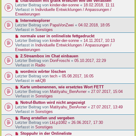
N
chat-button mit grafik ersetzen wie bei verlassen
t
r
e
Letzter Beitrag von
kinder-der-sonne
«
18.02.2018, 11:11
r
B
u
Verfasst in
Individuelle Entwicklungen / Anpassungen /
a
e
e
Erweiterungen
g
i
r
N
Internetexplorer
t
B
e
Letzter Beitrag von
PapaVonZwei
«
04.02.2018, 18:05
r
e
u
Verfasst in
Sonstiges
a
i
e
g
N
normale user in onlineliste fettgedruckt
t
r
e
Letzter Beitrag von
kinder-der-sonne
«
14.11.2017, 10:13
r
B
u
Verfasst in
Individuelle Entwicklungen / Anpassungen /
a
e
e
Erweiterungen
g
i
r
N
2.Streambox im Chat einbauen
t
B
e
Letzter Beitrag von
DonFroschi
«
05.10.2017, 22:29
r
e
u
Verfasst in
Radio
a
i
e
g
N
wordmix wörter löschen
t
r
e
Letzter Beitrag von
tech
«
05.08.2017, 16:05
r
B
u
Verfasst in
wkQB
a
e
e
g
N
Karte umbenennen, wie ersetztes Wort FETT
i
r
e
Letzter Beitrag von
Matityahu_BenAvner
«
27.07.2017, 15:04
t
B
u
Verfasst in
Sonstiges
r
e
e
a
N
Notruf-Button wird nicht angezeigt
i
r
g
e
Letzter Beitrag von
Matityahu_BenAvner
«
27.07.2017, 13:49
t
B
u
Verfasst in
Sonstiges
r
e
e
a
N
Rang erstellen und vergeben
i
r
g
e
Letzter Beitrag von
LkLp1082
«
26.06.2017, 17:30
t
B
u
Verfasst in
Sonstiges
r
e
e
a
N
Stoppuhr in der Onlineliste
i
r