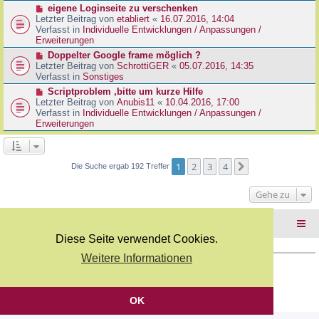
r
N
eigene Loginseite zu verschenken
r
B
e
Letzter Beitrag von
etabliert
«
16.07.2016, 14:04
a
e
u
Verfasst in
Individuelle Entwicklungen / Anpassungen /
g
i
e
Erweiterungen
t
r
N
Doppelter Google frame möglich ?
r
B
e
Letzter Beitrag von
SchrottiGER
«
05.07.2016, 14:35
a
e
u
Verfasst in
Sonstiges
g
i
e
N
Scriptproblem ,bitte um kurze Hilfe
t
r
e
Letzter Beitrag von
Anubis11
«
10.04.2016, 17:00
r
B
u
Verfasst in
Individuelle Entwicklungen / Anpassungen /
a
e
e
Erweiterungen
g
i
r
t
B
r
e
a
i
1
2
3
4
Nächste
Die Suche ergab 192 Treffer
g
t
r
Gehe zu
a
g
Foren-Übersicht
Diese Seite verwendet Cookies.
Weitere Informationen
Copyright Webkicks.de |
Impressum
|
AGB
|
Datenschutz
Powered by
phpBB
® Forum Software © phpBB Limited
Deutsche Übersetzung durch
phpBB.de
OK