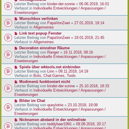
t
r
e
Letzter Beitrag von
kinder-der-sonne
«
06.06.2019, 16:01
r
B
u
Verfasst in
Individuelle Entwicklungen / Anpassungen /
a
e
e
Erweiterungen
g
i
r
N
Wunschbox verlinken
t
B
e
Letzter Beitrag von
PapaVonZwei
«
27.01.2019, 19:14
r
e
u
Verfasst in
Allgemeines
a
i
e
g
N
Link text popup Fenster
t
r
e
Letzter Beitrag von
PapaVonZwei
«
19.01.2019, 21:45
r
B
u
Verfasst in
Allgemeines
a
e
e
g
N
Decoration einzelner Räume
i
r
e
Letzter Beitrag von
Ranger
«
19.11.2018, 08:16
t
B
u
Verfasst in
Individuelle Entwicklungen / Anpassungen /
r
e
e
Erweiterungen
a
i
r
g
N
Spiele über wktools.net einbinden
t
B
e
Letzter Beitrag von
Linn
«
09.11.2018, 14:19
r
e
u
Verfasst in
Bots, Chat-Games, Tools
a
i
e
g
N
Modimenü funktioniert nicht
t
r
e
Letzter Beitrag von
kinder-der-sonne
«
25.10.2018, 18:33
r
B
u
Verfasst in
Individuelle Entwicklungen / Anpassungen /
a
e
e
Erweiterungen
g
i
r
N
Bilder im Chat
t
B
e
Letzter Beitrag von
queylotrie
«
23.10.2018, 19:08
r
e
u
Verfasst in
Individuelle Entwicklungen / Anpassungen /
a
i
e
Erweiterungen
g
t
r
N
Nicknamen abstand in der onlineliste
r
B
e
Letzter Beitrag von
teddybaer1991
«
09.08.2018, 20:17
a
e
u
Verfasst in
Individuelle Entwicklungen / Anpassungen /
g