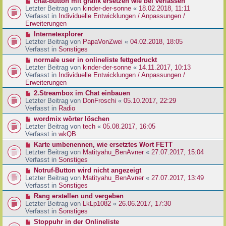
N
chat-button mit grafik ersetzen wie bei verlassen
t
r
e
Letzter Beitrag von
kinder-der-sonne
«
18.02.2018, 11:11
r
B
u
Verfasst in
Individuelle Entwicklungen / Anpassungen /
a
e
e
Erweiterungen
g
i
r
N
Internetexplorer
t
B
e
Letzter Beitrag von
PapaVonZwei
«
04.02.2018, 18:05
r
e
u
Verfasst in
Sonstiges
a
i
e
g
N
normale user in onlineliste fettgedruckt
t
r
e
Letzter Beitrag von
kinder-der-sonne
«
14.11.2017, 10:13
r
B
u
Verfasst in
Individuelle Entwicklungen / Anpassungen /
a
e
e
Erweiterungen
g
i
r
N
2.Streambox im Chat einbauen
t
B
e
Letzter Beitrag von
DonFroschi
«
05.10.2017, 22:29
r
e
u
Verfasst in
Radio
a
i
e
g
N
wordmix wörter löschen
t
r
e
Letzter Beitrag von
tech
«
05.08.2017, 16:05
r
B
u
Verfasst in
wkQB
a
e
e
g
N
Karte umbenennen, wie ersetztes Wort FETT
i
r
e
Letzter Beitrag von
Matityahu_BenAvner
«
27.07.2017, 15:04
t
B
u
Verfasst in
Sonstiges
r
e
e
a
N
Notruf-Button wird nicht angezeigt
i
r
g
e
Letzter Beitrag von
Matityahu_BenAvner
«
27.07.2017, 13:49
t
B
u
Verfasst in
Sonstiges
r
e
e
a
N
Rang erstellen und vergeben
i
r
g
e
Letzter Beitrag von
LkLp1082
«
26.06.2017, 17:30
t
B
u
Verfasst in
Sonstiges
r
e
e
a
N
Stoppuhr in der Onlineliste
i
r