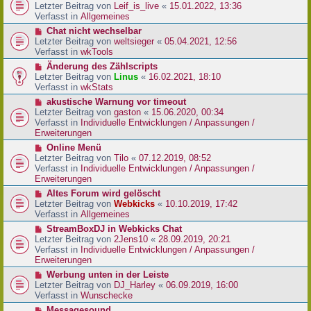
r
e
Letzter Beitrag von
Leif_is_live
«
15.01.2022, 13:36
B
u
Verfasst in
Allgemeines
e
e
N
Chat nicht wechselbar
i
r
e
Letzter Beitrag von
weltsieger
«
05.04.2021, 12:56
t
B
u
Verfasst in
wkTools
r
e
e
a
N
Änderung des Zählscripts
i
r
g
e
Letzter Beitrag von
Linus
«
16.02.2021, 18:10
t
B
u
Verfasst in
wkStats
r
e
e
a
N
akustische Warnung vor timeout
i
r
g
e
Letzter Beitrag von
gaston
«
15.06.2020, 00:34
t
B
u
Verfasst in
Individuelle Entwicklungen / Anpassungen /
r
e
e
Erweiterungen
a
i
r
g
N
Online Menü
t
B
e
Letzter Beitrag von
Tilo
«
07.12.2019, 08:52
r
e
u
Verfasst in
Individuelle Entwicklungen / Anpassungen /
a
i
e
Erweiterungen
g
t
r
N
Altes Forum wird gelöscht
r
B
e
Letzter Beitrag von
Webkicks
«
10.10.2019, 17:42
a
e
u
Verfasst in
Allgemeines
g
i
e
N
StreamBoxDJ in Webkicks Chat
t
r
e
Letzter Beitrag von
2Jens10
«
28.09.2019, 20:21
r
B
u
Verfasst in
Individuelle Entwicklungen / Anpassungen /
a
e
e
Erweiterungen
g
i
r
N
Werbung unten in der Leiste
t
B
e
Letzter Beitrag von
DJ_Harley
«
06.09.2019, 16:00
r
e
u
Verfasst in
Wunschecke
a
i
e
g
N
Messagesound