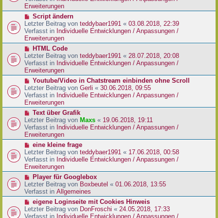
i
e
Erweiterungen
t
r
N
Script ändern
r
B
e
Letzter Beitrag von
teddybaer1991
«
03.08.2018, 22:39
a
e
u
Verfasst in
Individuelle Entwicklungen / Anpassungen /
g
i
e
Erweiterungen
t
r
N
HTML Code
r
B
e
Letzter Beitrag von
teddybaer1991
«
28.07.2018, 20:08
a
e
u
Verfasst in
Individuelle Entwicklungen / Anpassungen /
g
i
e
Erweiterungen
t
r
N
Youtube/Video in Chatstream einbinden ohne Scroll
r
B
e
Letzter Beitrag von
Gerli
«
30.06.2018, 09:55
a
e
u
Verfasst in
Individuelle Entwicklungen / Anpassungen /
g
i
e
Erweiterungen
t
r
N
Text über Grafik
r
B
e
Letzter Beitrag von
Maxs
«
19.06.2018, 19:11
a
e
u
Verfasst in
Individuelle Entwicklungen / Anpassungen /
g
i
e
Erweiterungen
t
r
N
eine kleine frage
r
B
e
Letzter Beitrag von
teddybaer1991
«
17.06.2018, 00:58
a
e
u
Verfasst in
Individuelle Entwicklungen / Anpassungen /
g
i
e
Erweiterungen
t
r
N
Player für Googlebox
r
B
e
Letzter Beitrag von
Boxbeutel
«
01.06.2018, 13:55
a
e
u
Verfasst in
Allgemeines
g
i
e
N
eigene Loginseite mit Cookies Hinweis
t
r
e
Letzter Beitrag von
DonFroschi
«
24.05.2018, 17:33
r
B
u
Verfasst in
Individuelle Entwicklungen / Anpassungen /
a