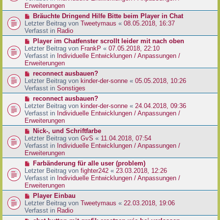
e
e
Erweiterungen
g
i
r
N
Bräuchte Dringend Hilfe Bitte beim Player in Chat
t
B
e
Letzter Beitrag von
Tweetymaus
«
08.05.2018, 16:37
r
e
u
Verfasst in
Radio
a
i
e
g
N
Player im Chatfenster scrollt leider mit nach oben
t
r
e
Letzter Beitrag von
FrankP
«
07.05.2018, 22:10
r
B
u
Verfasst in
Individuelle Entwicklungen / Anpassungen /
a
e
e
Erweiterungen
g
i
r
N
reconnect ausbauen?
t
B
e
Letzter Beitrag von
kinder-der-sonne
«
05.05.2018, 10:26
r
e
u
Verfasst in
Sonstiges
a
i
e
g
N
reconnect ausbauen?
t
r
e
Letzter Beitrag von
kinder-der-sonne
«
24.04.2018, 09:36
r
B
u
Verfasst in
Individuelle Entwicklungen / Anpassungen /
a
e
e
Erweiterungen
g
i
r
N
Nick-, und Schriftfarbe
t
B
e
Letzter Beitrag von
GvS
«
11.04.2018, 07:54
r
e
u
Verfasst in
Individuelle Entwicklungen / Anpassungen /
a
i
e
Erweiterungen
g
t
r
N
Farbänderung für alle user (problem)
r
B
e
Letzter Beitrag von
fighter242
«
23.03.2018, 12:26
a
e
u
Verfasst in
Individuelle Entwicklungen / Anpassungen /
g
i
e
Erweiterungen
t
r
N
Player Einbau
r
B
e
Letzter Beitrag von
Tweetymaus
«
22.03.2018, 19:06
a
e
u
Verfasst in
Radio
g
i
e