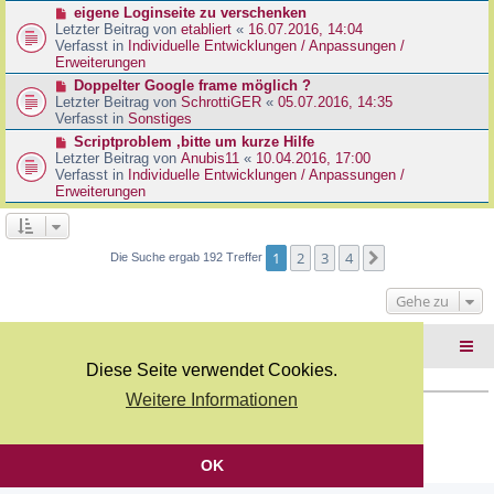
r
N
eigene Loginseite zu verschenken
r
B
e
Letzter Beitrag von
etabliert
«
16.07.2016, 14:04
a
e
u
Verfasst in
Individuelle Entwicklungen / Anpassungen /
g
i
e
Erweiterungen
t
r
N
Doppelter Google frame möglich ?
r
B
e
Letzter Beitrag von
SchrottiGER
«
05.07.2016, 14:35
a
e
u
Verfasst in
Sonstiges
g
i
e
N
Scriptproblem ,bitte um kurze Hilfe
t
r
e
Letzter Beitrag von
Anubis11
«
10.04.2016, 17:00
r
B
u
Verfasst in
Individuelle Entwicklungen / Anpassungen /
a
e
e
Erweiterungen
g
i
r
t
B
r
e
a
i
1
2
3
4
Nächste
Die Suche ergab 192 Treffer
g
t
r
Gehe zu
a
g
Foren-Übersicht
Diese Seite verwendet Cookies.
Weitere Informationen
Copyright Webkicks.de |
Impressum
|
AGB
|
Datenschutz
Powered by
phpBB
® Forum Software © phpBB Limited
Deutsche Übersetzung durch
phpBB.de
OK