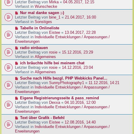
g
e
Letzter Beitrag von
Mirka
«
04.05.2017, 12:15
t
B
u
Verfasst in
Wunschecke
r
e
e
a
N
Nur mal danke sagen ;-)
i
r
g
e
Letzter Beitrag von
bine_1
«
21.04.2017, 16:00
t
B
u
Verfasst in
Sonstiges
r
e
e
a
N
Tabelle in Onlineliste
i
r
g
e
Letzter Beitrag von
Eistee
«
13.04.2017, 22:28
t
B
u
Verfasst in
Individuelle Entwicklungen / Anpassungen /
r
e
e
Erweiterungen
a
i
r
g
N
radio einbauen
t
B
e
Letzter Beitrag von
rosie
«
15.12.2016, 23:29
r
e
u
Verfasst in
Allgemeines
a
i
e
g
N
ich bräuchte hilfe bei meinem chat
t
r
e
Letzter Beitrag von
rosie
«
14.12.2016, 23:04
r
B
u
Verfasst in
Allgemeines
a
e
e
g
N
Suche nach Hilfe bezgl. PHP Webkicks Panel...
i
r
e
Letzter Beitrag von
SunnyPhotography1
«
11.12.2016, 14:21
t
B
u
Verfasst in
Individuelle Entwicklungen / Anpassungen /
r
e
e
Erweiterungen
a
i
r
g
N
Eigene Registrierungsseite & pass_remind
t
B
e
Letzter Beitrag von
Dexxa
«
04.10.2016, 12:00
r
e
u
Verfasst in
Individuelle Entwicklungen / Anpassungen /
a
i
e
Erweiterungen
g
t
r
N
Text über Grafik - Befehl
r
B
e
Letzter Beitrag von
Eistee
«
12.08.2016, 14:40
a
e
u
Verfasst in
Individuelle Entwicklungen / Anpassungen /
g
i
e
Erweiterungen
t