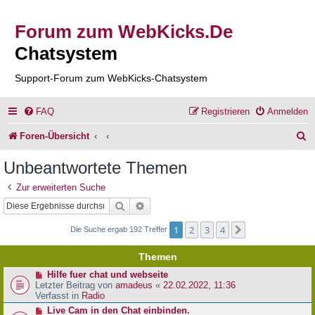
Forum zum WebKicks.De
Chatsystem
Support-Forum zum WebKicks-Chatsystem
FAQ
Registrieren
Anmelden
S
Foren-Übersicht
u
Unbeantwortete Themen
c
Zur erweiterten Suche
h
Suche
Erweiterte Suche
e
1
2
3
4
Nächste
Die Suche ergab 192 Treffer
Themen
N
Hilfe fuer chat und webseite
e
Letzter Beitrag von
amadeus
«
22.02.2022, 11:36
u
Verfasst in
Radio
e
N
Live Cam in den Chat einbinden.